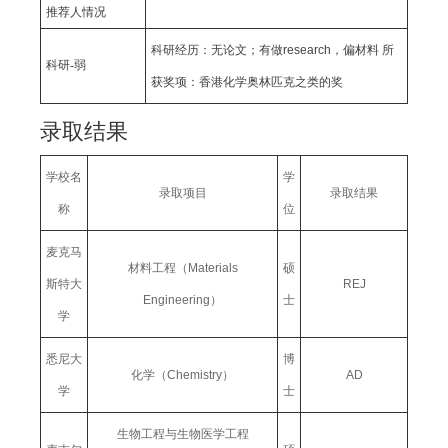
推荐人情况
科研经历：无论文；有做research，偏材料 所
科研-弱
获奖项：香港化学奥林匹克之类的奖
录取结果
学校名
学
录取项目
录取结果
称
位
麦克马
材料工程（Materials
硕
斯特大
REJ
Engineering）
士
学
悉尼大
博
化学（Chemistry）
AD
学
士
生物工程与生物医学工程