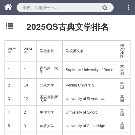
2025QS古典文学排名
国
2025
2024
家/
学校名称
学校英文名
年
年
地
区
意
罗马第一大
1
1
Sapienza University of Rome
大
学
利
中
2
10
北京大学
Peking University
国
圣安德鲁斯
英
3
12
University of St Andrews
大学
国
英
4
2
牛津大学
University of Oxford
国
英
5
3
剑桥大学
University of Cambridge
国