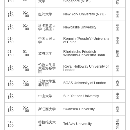
150
大学
Singapore (NUS)
坡
51-
51-
美
纽约大学
New York University (NYU)
150
100
国
51-
51-
纽卡斯尔大
英
Newcastle University
150
100
学（英国）
国
51-
中国人民大
Renmin (People's) University
中
150
学
of China
国
51-
51-
Rheinische Friedrich-
德
波恩大学
150
100
Wilhelms-Universität Bonn
国
伦敦大学皇
51-
51-
Royal Holloway University of
英
家霍洛威学
150
100
London
国
院
51-
51-
伦敦大学亚
英
SOAS University of London
150
100
非学院
国
51-
中
中山大学
Sun Yat-sen University
150
国
51-
51-
英
斯旺西大学
Swansea University
150
100
国
以
51-
特拉维夫大
Tel Aviv University
色
150
学
列