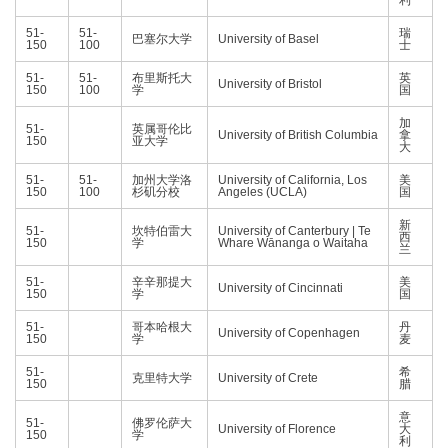
利
51-
51-
瑞
巴塞尔大学
University of Basel
150
100
士
51-
51-
布里斯托大
英
University of Bristol
150
100
学
国
加
51-
英属哥伦比
University of British Columbia
拿
150
亚大学
大
51-
51-
加州大学洛
University of California, Los
美
150
100
杉矶分校
Angeles (UCLA)
国
新
51-
坎特伯雷大
University of Canterbury | Te
西
150
学
Whare Wānanga o Waitaha
兰
51-
辛辛那提大
美
University of Cincinnati
150
学
国
51-
哥本哈根大
丹
University of Copenhagen
150
学
麦
51-
希
克里特大学
University of Crete
150
腊
意
51-
佛罗伦萨大
University of Florence
大
150
学
利