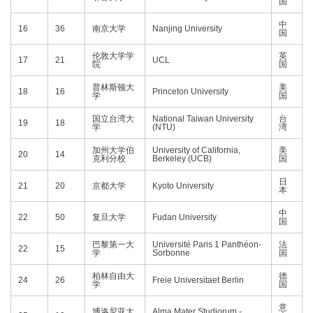
国
中
16
36
南京大学
Nanjing University
国
伦敦大学学
英
17
21
UCL
院
国
普林斯顿大
美
18
16
Princeton University
学
国
国立台湾大
National Taiwan University
台
19
18
学
(NTU)
湾
加州大学伯
University of California,
美
20
14
克利分校
Berkeley (UCB)
国
日
21
20
京都大学
Kyoto University
本
中
22
50
复旦大学
Fudan University
国
巴黎第一大
Université Paris 1 Panthéon-
法
22
15
学
Sorbonne
国
柏林自由大
德
24
26
Freie Universitaet Berlin
学
国
意
博洛尼亚大
Alma Mater Studiorum -