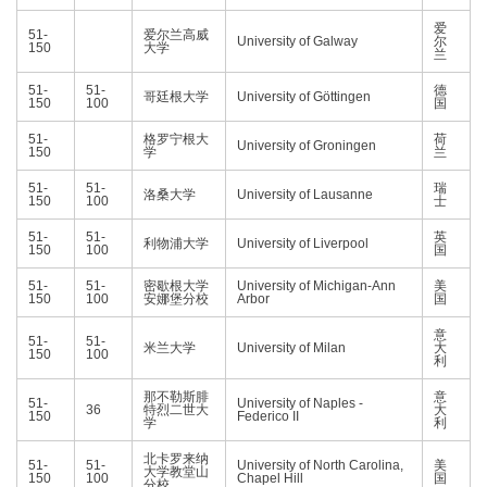
爱
51-
爱尔兰高威
University of Galway
尔
150
大学
兰
51-
51-
德
哥廷根大学
University of Göttingen
150
100
国
51-
格罗宁根大
荷
University of Groningen
150
学
兰
51-
51-
瑞
洛桑大学
University of Lausanne
150
100
士
51-
51-
英
利物浦大学
University of Liverpool
150
100
国
51-
51-
密歇根大学
University of Michigan-Ann
美
150
100
安娜堡分校
Arbor
国
意
51-
51-
米兰大学
University of Milan
大
150
100
利
那不勒斯腓
意
51-
University of Naples -
36
特烈二世大
大
150
Federico II
学
利
北卡罗来纳
51-
51-
University of North Carolina,
美
大学教堂山
150
100
Chapel Hill
国
分校