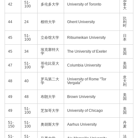
加
51-
42
多伦多大学
University of Toronto
拿
100
大
比
44
24
根特大学
Ghent University
利
时
51-
日
45
立命馆大学
Ritsumeikan University
100
本
埃克塞特大
英
45
34
The University of Exeter
学
国
51-
哥伦比亚大
美
47
Columbia University
100
学
国
意
罗马第二大
University of Rome "Tor
48
40
大
学
Vergata"
利
美
49
48
布朗大学
Brown University
国
51-
美
49
芝加哥大学
University of Chicago
100
国
51-
51-
丹
奥胡斯大学
Aarhus University
150
100
麦
51-
51-
法