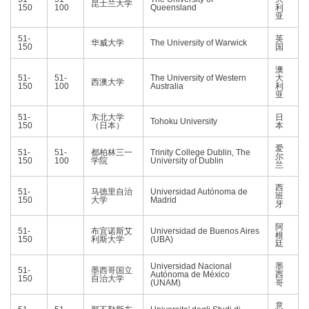
昆士兰大学
150
100
Queensland
利
亚
51-
英
华威大学
The University of Warwick
150
国
澳
51-
51-
The University of Western
大
西澳大学
150
100
Australia
利
亚
51-
东北大学
日
Tohoku University
150
（日本）
本
爱
51-
51-
都柏林三一
Trinity College Dublin, The
尔
150
100
学院
University of Dublin
兰
西
51-
马德里自治
Universidad Autónoma de
班
150
大学
Madrid
牙
阿
51-
布宜诺斯艾
Universidad de Buenos Aires
根
150
利斯大学
(UBA)
廷
Universidad Nacional
墨
51-
墨西哥国立
Autónoma de México
西
150
自治大学
(UNAM)
哥
意