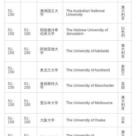
澳
51-
澳洲国立大
The Australian National
大
150
学
University
利
亚
以
51-
51-
耶路撒冷希
The Hebrew University of
色
150
100
伯来大学
Jerusalem
列
澳
51-
51-
阿德雷德大
大
The University of Adelaide
150
100
学
利
亚
新
51-
奥克兰大学
The University of Auckland
西
150
兰
51-
51-
曼彻斯特大
英
The University of Manchester
150
100
学
国
澳
51-
51-
大
墨尔本大学
The University of Melbourne
150
100
利
亚
51-
51-
日
大阪大学
The University of Osaka
150
100
本
澳
51-
51-
The University of
大