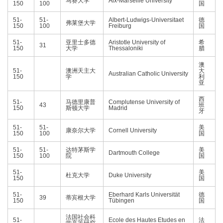
马赛大学
Aix-Marseille University
150
100
国
51-
51-
Albert-Ludwigs-Universitaet
德
弗莱堡大学
150
100
Freiburg
国
51-
亚里士多德
Aristotle University of
希
31
150
大学
Thessaloniki
腊
澳
51-
澳洲天主大
大
Australian Catholic University
150
学
利
亚
西
51-
马德里康普
Complutense University of
43
班
150
斯顿大学
Madrid
牙
51-
51-
美
康奈尔大学
Cornell University
150
100
国
51-
51-
达特茅斯学
美
Dartmouth College
150
100
院
国
51-
美
杜克大学
Duke University
150
国
51-
Eberhard Karls Universität
德
39
蒂宾根大学
150
Tübingen
国
法国社会科
51-
Ecole des Hautes Etudes en
法