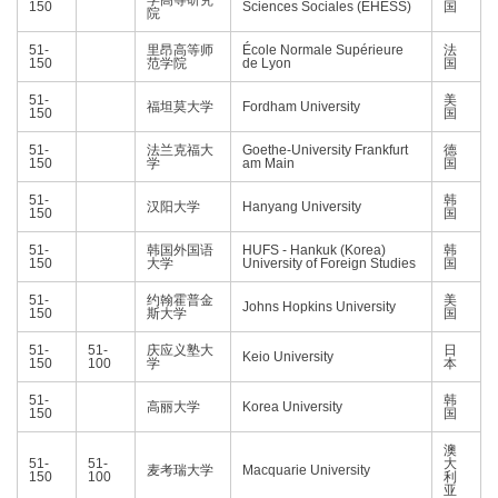
学高等研究
150
Sciences Sociales (EHESS)
国
院
51-
里昂高等师
École Normale Supérieure
法
150
范学院
de Lyon
国
51-
美
福坦莫大学
Fordham University
150
国
51-
法兰克福大
Goethe-University Frankfurt
德
150
学
am Main
国
51-
韩
汉阳大学
Hanyang University
150
国
51-
韩国外国语
HUFS - Hankuk (Korea)
韩
150
大学
University of Foreign Studies
国
51-
约翰霍普金
美
Johns Hopkins University
150
斯大学
国
51-
51-
庆应义塾大
日
Keio University
150
100
学
本
51-
韩
高丽大学
Korea University
150
国
澳
51-
51-
大
麦考瑞大学
Macquarie University
150
100
利
亚