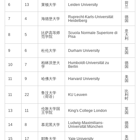
荷
6
13
莱顿大学
Leiden University
兰
Ruprecht-Karls-Universität
德
7
4
海德堡大学
Heidelberg
国
意
比萨高等师
Scuola Normale Superiore di
8
5
大
范学院
Pisa
利
英
9
6
杜伦大学
Durham University
国
柏林洪堡大
Humboldt-Universität zu
德
10
7
学
Berlin
国
美
11
9
哈佛大学
Harvard University
国
比
鲁汶大学
11
22
KU Leuven
利
（荷语）
时
伦敦大学国
英
13
11
King's College London
王学院
国
Ludwig-Maximilians-
德
14
8
慕尼黑大学
Universität München
国
美
15
17
耶鲁大学
Yale University