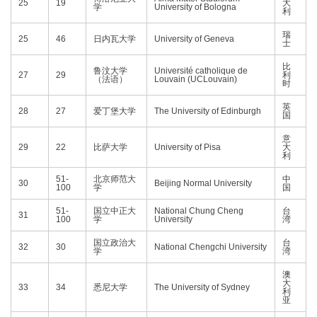
25
19
大
学
University of Bologna
利
瑞
25
46
日内瓦大学
University of Geneva
士
比
鲁汶大学
Université catholique de
27
29
利
（法语）
Louvain (UCLouvain)
时
英
28
27
爱丁堡大学
The University of Edinburgh
国
意
29
22
比萨大学
University of Pisa
大
利
51-
北京师范大
中
30
Beijing Normal University
100
学
国
51-
国立中正大
National Chung Cheng
台
31
100
学
University
湾
国立政治大
台
32
30
National Chengchi University
学
湾
澳
大
33
34
悉尼大学
The University of Sydney
利
亚