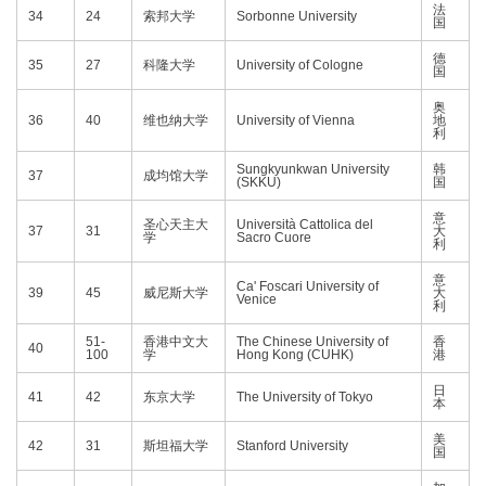
法
34
24
索邦大学
Sorbonne University
国
德
35
27
科隆大学
University of Cologne
国
奥
36
40
维也纳大学
University of Vienna
地
利
Sungkyunkwan University
韩
37
成均馆大学
(SKKU)
国
意
圣心天主大
Università Cattolica del
37
31
大
学
Sacro Cuore
利
意
Ca' Foscari University of
39
45
威尼斯大学
大
Venice
利
51-
香港中文大
The Chinese University of
香
40
100
学
Hong Kong (CUHK)
港
日
41
42
东京大学
The University of Tokyo
本
美
42
31
斯坦福大学
Stanford University
国