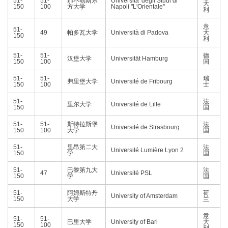
51-
51-
那不勒斯东
Universita' degli Studi di
大
150
100
方大学
Napoli "L'Orientale"
利
意
51-
49
帕多瓦大学
Università di Padova
大
150
利
51-
51-
德
汉堡大学
Universität Hamburg
150
100
国
51-
51-
瑞
弗里堡大学
Université de Fribourg
150
100
士
51-
法
里尔大学
Université de Lille
150
国
51-
51-
斯特拉斯堡
法
Université de Strasbourg
150
100
大学
国
51-
里昂第二大
法
Université Lumière Lyon 2
150
学
国
51-
巴黎第九大
法
47
Université PSL
150
学
国
51-
阿姆斯特丹
荷
University of Amsterdam
150
大学
兰
意
51-
51-
巴里大学
University of Bari
大
150
100