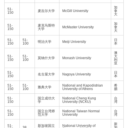
加
51-
麦吉尔大学
McGill University
拿
150
大
加
51-
麦克马斯特
McMaster University
拿
150
大学
大
51-
51-
日
明治大学
Meiji University
150
100
本
澳
51-
51-
大
莫纳什大学
Monash University
150
100
利
亚
51-
日
名古屋大学
Nagoya University
150
本
51-
51-
National and Kapodistrian
希
雅典大学
150
100
University of Athens
腊
51-
国立成功大
National Cheng Kung
台
150
学
University (NCKU)
湾
51-
国立台湾师
National Taiwan Normal
台
150
范大学
University
湾
新
51-
新加坡国立
National University of
38
加