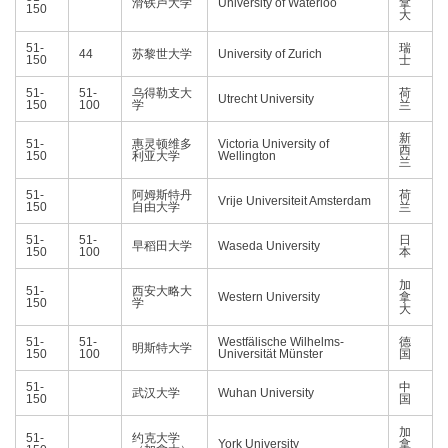
滑铁卢大学
University of Waterloo
拿
150
大
51-
瑞
44
苏黎世大学
University of Zurich
150
士
51-
51-
乌得勒支大
荷
Utrecht University
150
100
学
兰
新
51-
惠灵顿维多
Victoria University of
西
150
利亚大学
Wellington
兰
51-
阿姆斯特丹
荷
Vrije Universiteit Amsterdam
150
自由大学
兰
51-
51-
日
早稻田大学
Waseda University
150
100
本
加
51-
西安大略大
Western University
拿
150
学
大
51-
51-
Westfälische Wilhelms-
德
明斯特大学
150
100
Universität Münster
国
51-
中
武汉大学
Wuhan University
150
国
加
51-
约克大学
York University
拿