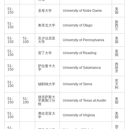
51-
美
圣母大学
University of Notre Dame
150
国
新
51-
奥塔戈大学
University of Otago
西
150
兰
51-
51-
宾夕法尼亚
美
University of Pennsylvania
150
100
大学
国
51-
英
雷丁大学
University of Reading
150
国
西
51-
萨拉曼卡大
University of Salamanca
班
150
学
牙
意
51-
锡耶纳大学
University of Siena
大
150
利
德克萨斯大
51-
51-
美
学奥斯汀分
University of Texas at Austin
150
100
国
校
51-
弗吉尼亚大
美
University of Virginia
150
学
国
加
51-