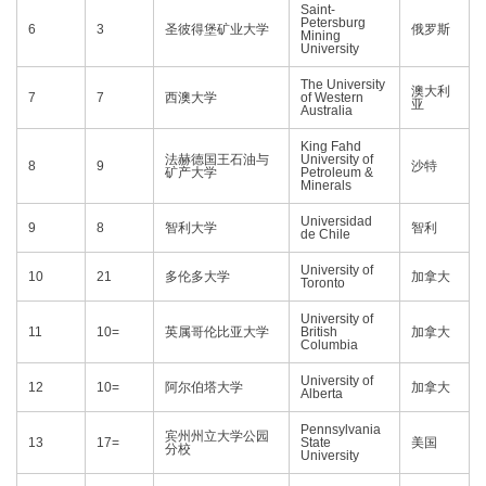
Saint-
Petersburg
6
3
圣彼得堡矿业大学
俄罗斯
Mining
University
The University
澳大利
7
7
西澳大学
of Western
亚
Australia
King Fahd
法赫德国王石油与
University of
8
9
沙特
矿产大学
Petroleum &
Minerals
Universidad
9
8
智利大学
智利
de Chile
University of
10
21
多伦多大学
加拿大
Toronto
University of
11
10=
英属哥伦比亚大学
British
加拿大
Columbia
University of
12
10=
阿尔伯塔大学
加拿大
Alberta
Pennsylvania
宾州州立大学公园
13
17=
State
美国
分校
University