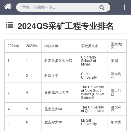
2024QS采矿工程专业排名
国家/地
2024年
2023年
学校名称
学校英文名
区
Colorado
1
1
科罗拉多矿业学院
School of
美国
Mines
Curtin
澳大利
2
2
科廷大学
University
亚
The University
of New South
澳大利
3
4
新南威尔士大学
Wales (UNSW
亚
Sydney)
The University
澳大利
4
5
昆士兰大学
of Queensland
亚
McGill
5
6
麦吉尔大学
加拿大
University