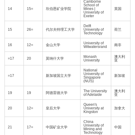
Camborne
School of
14
15=
坎伯恩矿业学院
Mines |
英国
University of
Exeter
Delft
15
26=
代尔夫特理工大学
University of
荷兰
Technology
University of
16
12=
金山大学
南非
Witwatersrand
Monash
澳大利
=17
20
莫纳什大学
University
亚
National
University of
=17
新加坡国立大学
新加坡
Singapore
(NUS)
The University
澳大利
19
19
阿德雷德大学
of Adelaide
亚
Queen's
20
12=
皇后大学
University at
加拿大
Kingston
China
University of
21
17=
中国矿业大学
中国
Mining and
Technology