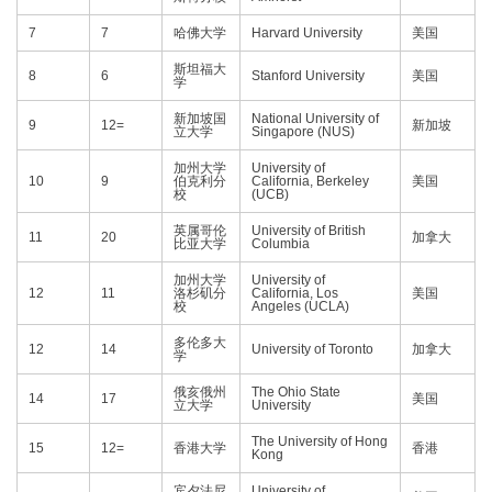
7
7
哈佛大学
Harvard University
美国
斯坦福大
8
6
Stanford University
美国
学
新加坡国
National University of
9
12=
新加坡
立大学
Singapore (NUS)
加州大学
University of
10
9
伯克利分
California, Berkeley
美国
校
(UCB)
英属哥伦
University of British
11
20
加拿大
比亚大学
Columbia
加州大学
University of
12
11
洛杉矶分
California, Los
美国
校
Angeles (UCLA)
多伦多大
12
14
University of Toronto
加拿大
学
俄亥俄州
The Ohio State
14
17
美国
立大学
University
The University of Hong
15
12=
香港大学
香港
Kong
宾夕法尼
University of