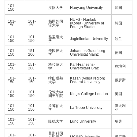
101-
汉阳大学
Hanyang University
韩国
150
HUFS - Hankuk
101-
101-
韩国外国
(Korea) University of
韩国
150
150
语大学
Foreign Studies
101-
101-
雅盖隆大
Jagiellonian University
波兰
150
150
学
101-
151-
美因茨大
Johannes Gutenberg
德国
150
200
学
Universität Mainz
101-
151-
格拉茨大
Karl-Franzens-
奥地利
150
200
学
Universitaet Graz
101-
101-
喀山联邦
Kazan (Volga region)
俄罗斯
150
150
大学
Federal University
101-
101-
伦敦大学
King's College London
英国
150
150
国王学院
101-
101-
拉筹伯大
澳大利
La Trobe University
150
150
学
亚
101-
101-
隆德大学
Lund University
瑞典
150
150
莫斯科国
101-
101-