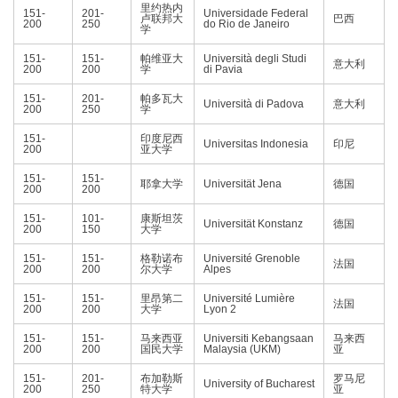
里约热内
151-
201-
Universidade Federal
卢联邦大
巴西
200
250
do Rio de Janeiro
学
151-
151-
帕维亚大
Università degli Studi
意大利
200
200
学
di Pavia
151-
201-
帕多瓦大
Università di Padova
意大利
200
250
学
151-
印度尼西
Universitas Indonesia
印尼
200
亚大学
151-
151-
耶拿大学
Universität Jena
德国
200
200
151-
101-
康斯坦茨
Universität Konstanz
德国
200
150
大学
151-
151-
格勒诺布
Université Grenoble
法国
200
200
尔大学
Alpes
151-
151-
里昂第二
Université Lumière
法国
200
200
大学
Lyon 2
151-
151-
马来西亚
Universiti Kebangsaan
马来西
200
200
国民大学
Malaysia (UKM)
亚
151-
201-
布加勒斯
罗马尼
University of Bucharest
200
250
特大学
亚