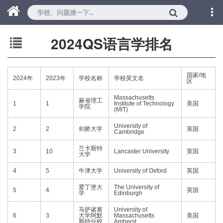
2024QS语言学排名
国家/地
2024年
2023年
学校名称
学校英文名
区
Massachusetts
麻省理工
1
1
Institute of Technology
美国
学院
(MIT)
University of
2
2
剑桥大学
英国
Cambridge
兰卡斯特
3
10
Lancaster University
英国
大学
4
5
牛津大学
University of Oxford
英国
爱丁堡大
The University of
5
4
英国
学
Edinburgh
马萨诸塞
University of
6
3
大学阿默
Massachusetts
美国
斯特分校
Amherst