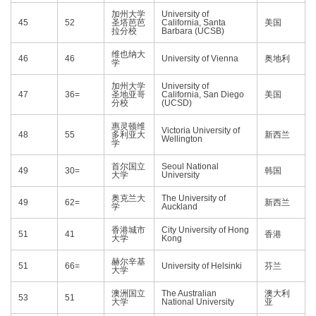
加州大学
University of
45
52
圣塔芭芭
California, Santa
美国
拉分校
Barbara (UCSB)
维也纳大
46
46
University of Vienna
奥地利
学
加州大学
University of
47
36=
圣地亚哥
California, San Diego
美国
分校
(UCSD)
惠灵顿维
Victoria University of
48
55
多利亚大
新西兰
Wellington
学
首尔国立
Seoul National
49
30=
韩国
大学
University
奥克兰大
The University of
49
62=
新西兰
学
Auckland
香港城市
City University of Hong
51
41
香港
大学
Kong
赫尔辛基
51
66=
University of Helsinki
芬兰
大学
澳洲国立
The Australian
澳大利
53
51
大学
National University
亚