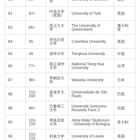
学
约克大学
81
92=
University of York
英国
（英国）
昆士兰大
The University of
澳大利
83
86=
学
Queensland
亚
哥伦比亚
84
95
Columbia University
美国
大学
84
48
清华大学
Tsinghua University
中国
国立清华
National Tsing Hua
86
77=
台湾
大学
University
早稻田大
87
98=
Waseda University
日本
学
151-
圣保罗大
Universidade de São
88
巴西
200
学
Paulo
巴黎第三
Université Sorbonne
88
96=
法国
大学
Nouvelle Paris 3
101-
博洛尼亚
Alma Mater Studiorum
90
意大利
150
大学
- University of Bologna
101-
90
利兹大学
University of Leeds
英国
150