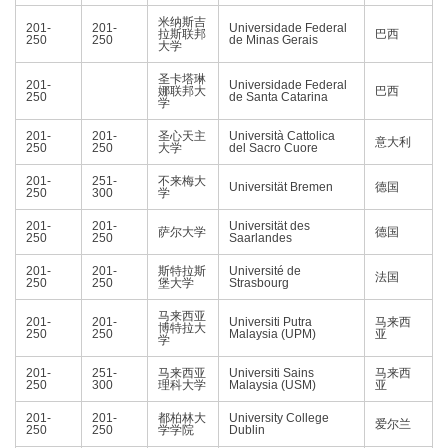
米纳斯吉
201-
201-
Universidade Federal
拉斯联邦
巴西
250
250
de Minas Gerais
大学
圣卡塔琳
201-
Universidade Federal
娜联邦大
巴西
250
de Santa Catarina
学
201-
201-
圣心天主
Università Cattolica
意大利
250
250
大学
del Sacro Cuore
201-
251-
不来梅大
Universität Bremen
德国
250
300
学
201-
201-
Universität des
萨尔大学
德国
250
250
Saarlandes
201-
201-
斯特拉斯
Université de
法国
250
250
堡大学
Strasbourg
马来西亚
201-
201-
Universiti Putra
马来西
博特拉大
250
250
Malaysia (UPM)
亚
学
201-
251-
马来西亚
Universiti Sains
马来西
250
300
理科大学
Malaysia (USM)
亚
201-
201-
都柏林大
University College
爱尔兰
250
250
学学院
Dublin