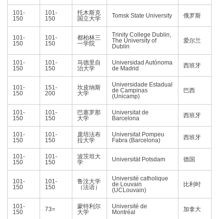
101-
101-
托木斯克
Tomsk State University
俄罗斯
150
150
国立大学
Trinity College Dublin,
101-
101-
都柏林三
The University of
爱尔兰
150
150
一学院
Dublin
101-
101-
马德里自
Universidad Autónoma
西班牙
150
150
治大学
de Madrid
Universidade Estadual
101-
151-
坎皮纳斯
de Campinas
巴西
150
200
大学
(Unicamp)
101-
101-
巴塞罗那
Universitat de
西班牙
150
150
大学
Barcelona
101-
101-
庞培法布
Universitat Pompeu
西班牙
150
150
拉大学
Fabra (Barcelona)
101-
101-
波茨坦大
Universität Potsdam
德国
150
150
学
Université catholique
101-
101-
鲁汶大学
de Louvain
比利时
150
150
（法语）
(UCLouvain)
101-
蒙特利尔
Université de
73=
加拿大
150
大学
Montréal