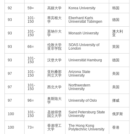
92
59=
高丽大学
Korea University
韩国
101-
蒂宾根大
Eberhard Karls
93
德国
150
学
Universität Tübingen
101-
莫纳什大
澳大利
93
Monash University
150
学
亚
伦敦大学
SOAS University of
93
66=
英国
亚非学院
London
101-
93
汉堡大学
Universität Hamburg
德国
150
101-
亚利桑那
Arizona State
97
美国
150
州立大学
University
101-
Northwestern
97
西北大学
美国
150
University
奥斯陆大
97
96=
University of Oslo
挪威
学
101-
圣彼得堡
Saint Petersburg State
100
俄罗斯
150
国立大学
University
香港理工
The Hong Kong
100
73=
香港
大学
Polytechnic University