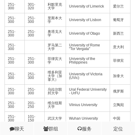
251-
301-
利默里克
University of Limerick
爱尔兰
300
320
大学
251-
251-
里斯本大
University of Lisbon
葡萄牙
300
300
学
251-
251-
奥塔戈大
University of Otago
新西兰
300
300
学
251-
罗马第二
University of Rome
意大利
300
大学
"Tor Vergata"
251-
251-
菲律宾大
University of the
菲律宾
300
300
学
Philippines
维多利亚
251-
251-
University of Victoria
大学（加
加拿大
300
300
(UVic)
拿大）
251-
251-
乌拉尔联
Ural Federal University
俄罗斯
300
300
邦大学
- UrFU
251-
201-
维尔纽斯
Vilnius University
立陶宛
300
250
大学
251-
101-
武汉大学
Wuhan University
中国
300
150
聊天
群组
服务
定位
301-
301-
艾尔朗加
Airlangga University
印尼
320
320
大学