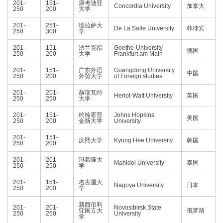
201-
151-
康考迪亚
Concordia University
加拿大
250
200
大学
201-
251-
德拉萨大
De La Salle University
菲律宾
250
300
学
201-
151-
法兰克福
Goethe-University
德国
250
200
大学
Frankfurt am Main
201-
151-
广东外语
Guangdong University
中国
250
200
外贸大学
of Foreign studies
201-
201-
赫瑞瓦特
Heriot-Watt University
英国
250
250
大学
201-
151-
约翰霍普
Johns Hopkins
美国
250
200
金斯大学
University
201-
151-
庆熙大学
Kyung Hee University
韩国
250
200
201-
201-
玛希隆大
Mahidol University
泰国
250
250
学
201-
151-
名古屋大
Nagoya University
日本
250
200
学
新西伯利
201-
201-
Novosibirsk State
亚国立大
俄罗斯
250
250
University
学