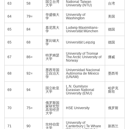
国立台湾
National Taiwan
63
58
台湾
大学
University (NTU)
华盛顿大
University of
64
79=
美国
学
Washington
慕尼黑大
Ludwig-Maximilians-
65
84
德国
学
Universität München
莱比锡大
65
68
Universität Leipzig
德国
学
University of Tromsø
特罗姆瑟
67
86=
The Arctic University of
挪威
大学
Norway
墨西哥国
Universidad Nacional
68
92=
立自治大
Autónoma de México
墨西哥
学
(UNAM)
L.N. Gumilyov
国立欧亚
哈萨克
69
94
Eurasian National
大学
斯坦
University (ENU)
俄罗斯国
家研究型
70
75=
HSE University
俄罗斯
高等经济
大学
University of
坎特伯雷
71
90
Canterbury | Te Whare
新西兰
大学