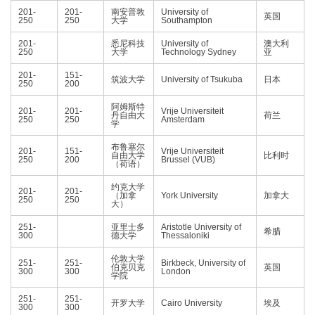
201-
201-
南安普敦
University of
英国
250
250
大学
Southampton
201-
悉尼科技
University of
澳大利
250
大学
Technology Sydney
亚
201-
151-
筑波大学
University of Tsukuba
日本
250
200
阿姆斯特
201-
201-
Vrije Universiteit
丹自由大
荷兰
250
250
Amsterdam
学
布鲁塞尔
201-
151-
Vrije Universiteit
自由大学
比利时
250
200
Brussel (VUB)
（荷语）
约克大学
201-
201-
（加拿
York University
加拿大
250
250
大）
251-
亚里士多
Aristotle University of
希腊
300
德大学
Thessaloniki
伦敦大学
251-
251-
Birkbeck, University of
伯克贝克
英国
300
300
London
学院
251-
251-
开罗大学
Cairo University
埃及
300
300