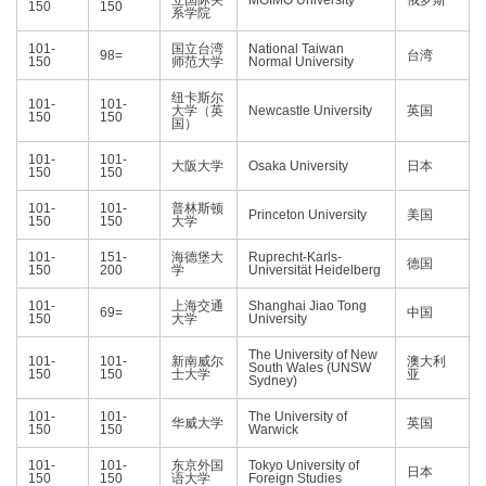
立国际关
MGIMO University
俄罗斯
150
150
系学院
101-
国立台湾
National Taiwan
98=
台湾
150
师范大学
Normal University
纽卡斯尔
101-
101-
大学（英
Newcastle University
英国
150
150
国）
101-
101-
大阪大学
Osaka University
日本
150
150
101-
101-
普林斯顿
Princeton University
美国
150
150
大学
101-
151-
海德堡大
Ruprecht-Karls-
德国
150
200
学
Universität Heidelberg
101-
上海交通
Shanghai Jiao Tong
69=
中国
150
大学
University
The University of New
101-
101-
新南威尔
澳大利
South Wales (UNSW
150
150
士大学
亚
Sydney)
101-
101-
The University of
华威大学
英国
150
150
Warwick
101-
101-
东京外国
Tokyo University of
日本
150
150
语大学
Foreign Studies