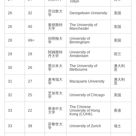
Tokyo
乔治敦大
26
32
Georgetown University
美国
学
曼彻斯特
The University of
26
40
英国
大学
Manchester
伯明翰大
University of
28
49=
英国
学
Birmingham
阿姆斯特
University of
29
29
荷兰
丹大学
Amsterdam
墨尔本大
The University of
澳大利
30
26
学
Melbourne
亚
麦考瑞大
澳大利
31
27
Macquarie University
学
亚
芝加哥大
32
25
University of Chicago
美国
学
The Chinese
香港中文
33
22
University of Hong
香港
大学
Kong (CUHK)
苏黎世大
33
38
University of Zurich
瑞士
学