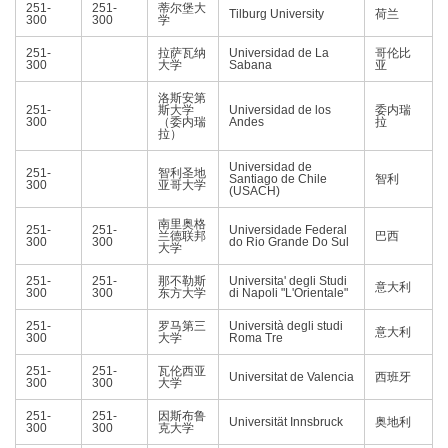
251-
251-
蒂尔堡大
Tilburg University
荷兰
300
300
学
251-
拉萨瓦纳
Universidad de La
哥伦比
300
大学
Sabana
亚
洛斯安第
251-
斯大学
Universidad de los
委内瑞
300
（委内瑞
Andes
拉
拉）
Universidad de
251-
智利圣地
Santiago de Chile
智利
300
亚哥大学
(USACH)
南里奥格
251-
251-
Universidade Federal
兰德联邦
巴西
300
300
do Rio Grande Do Sul
大学
251-
251-
那不勒斯
Universita' degli Studi
意大利
300
300
东方大学
di Napoli "L'Orientale"
251-
罗马第三
Università degli studi
意大利
300
大学
Roma Tre
251-
251-
瓦伦西亚
Universitat de Valencia
西班牙
300
300
大学
251-
251-
因斯布鲁
Universität Innsbruck
奥地利
300
300
克大学