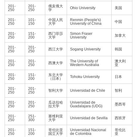
201-
201-
俄亥俄大
Ohio University
美国
250
250
学
201-
101-
中国人民
Renmin (People's)
中国
250
150
大学
University of China
201-
151-
西门菲莎
Simon Fraser
加拿大
250
200
大学
University
201-
201-
西江大学
Sogang University
韩国
250
250
201-
201-
The University of
澳大利
西澳大学
250
250
Western Australia
亚
201-
151-
东北大学
Tohoku University
日本
250
200
（日本）
201-
201-
智利大学
Universidad de Chile
智利
250
250
201-
201-
瓜达拉哈
Universidad de
墨西哥
250
250
拉大学
Guadalajara (UDG)
201-
251-
塞维利亚
Universidad de Sevilla
西班牙
250
300
大学
201-
151-
哥伦比亚
Universidad Nacional
哥伦比
250
200
国立大学
de Colombia
亚