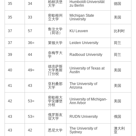
柏林洪堡
Humboldt-Universität
35
34
德国
大学
zu Berlin
密歇根州
Michigan State
35
33
美国
立大学
University
鲁汶大学
37
57
KU Leuven
比利时
（荷语）
37
36=
莱顿大学
Leiden University
荷兰
奈梅亨大
39
44
Radboud University
荷兰
学
德克萨斯
University of Texas at
40
49=
大学奥斯
美国
Austin
汀分校
亚利桑那
The University of
41
43
美国
大学
Arizona
密歇根大
University of Michigan-
42
53=
学安娜堡
美国
Ann Arbor
分校
俄罗斯友
43
53=
RUDN University
俄国
谊大学
The University of
澳大利
43
42
悉尼大学
Sydney
亚