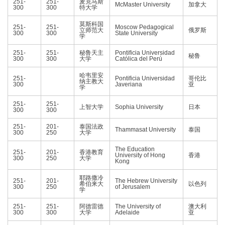
251-
251-
麦克马斯
McMaster University
加拿大
300
300
特大学
莫斯科国
251-
251-
Moscow Pedagogical
立师范大
俄罗斯
300
300
State University
学
251-
251-
秘鲁天主
Pontificia Universidad
秘鲁
300
300
大学
Católica del Perú
哈韦里安
251-
Pontificia Universidad
哥伦比
纳主教大
300
Javeriana
亚
学
251-
251-
上智大学
Sophia University
日本
300
300
251-
201-
泰国法政
Thammasat University
泰国
300
250
大学
The Education
251-
201-
香港教育
University of Hong
香港
300
250
大学
Kong
耶路撒冷
251-
201-
The Hebrew University
希伯来大
以色列
300
250
of Jerusalem
学
251-
251-
阿德雷德
The University of
澳大利
300
300
大学
Adelaide
亚