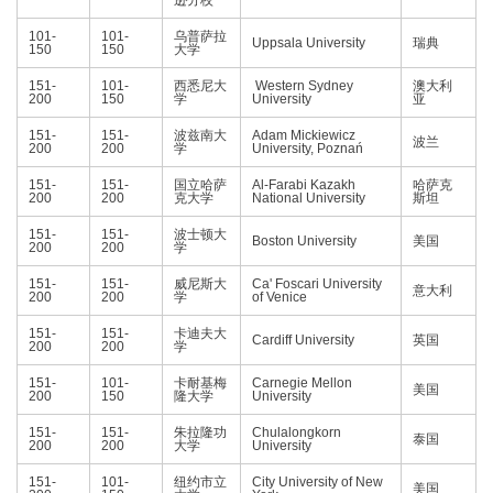
逊分校
101-
101-
乌普萨拉
Uppsala University
瑞典
150
150
大学
151-
101-
西悉尼大
Western Sydney
澳大利
200
150
学
University
亚
151-
151-
波兹南大
Adam Mickiewicz
波兰
200
200
学
University, Poznań
151-
151-
国立哈萨
Al-Farabi Kazakh
哈萨克
200
200
克大学
National University
斯坦
151-
151-
波士顿大
Boston University
美国
200
200
学
151-
151-
威尼斯大
Ca' Foscari University
意大利
200
200
学
of Venice
151-
151-
卡迪夫大
Cardiff University
英国
200
200
学
151-
101-
卡耐基梅
Carnegie Mellon
美国
200
150
隆大学
University
151-
151-
朱拉隆功
Chulalongkorn
泰国
200
200
大学
University
151-
101-
纽约市立
City University of New
美国