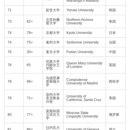
Wānanga o Waitaha
71
延世大学
Yonsei University
韩国
北亚利桑
Northern Arizona
73
82=
美国
那大学
University
74
79=
京都大学
Kyoto University
日本
74
75=
索邦大学
Sorbonne University
法国
76
30=
复旦大学
Fudan University
中国
伦敦大学
Queen Mary University
76
65
玛丽女王
英国
of London
学院
马德里康
Complutense
78
98=
普斯顿大
西班牙
University of Madrid
学
加州大学
University of
79
71=
圣克鲁兹
美国
California, Santa Cruz
分校
莫斯科国
Moscow State
80
77=
立语言大
俄罗斯
Linguistic University
学
日内瓦大
81
86=
University of Geneva
瑞士