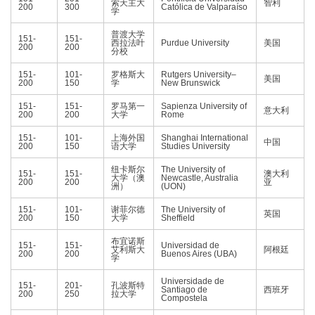
索天主大
智利
200
300
Católica de Valparaíso
学
普渡大学
151-
151-
西拉法叶
Purdue University
美国
200
200
分校
151-
101-
罗格斯大
Rutgers University–
美国
200
150
学
New Brunswick
151-
151-
罗马第一
Sapienza University of
意大利
200
200
大学
Rome
151-
101-
上海外国
Shanghai International
中国
200
150
语大学
Studies University
纽卡斯尔
The University of
151-
151-
澳大利
大学（澳
Newcastle, Australia
200
200
亚
洲）
(UON)
151-
101-
谢菲尔德
The University of
英国
200
150
大学
Sheffield
布宜诺斯
151-
151-
Universidad de
艾利斯大
阿根廷
200
200
Buenos Aires (UBA)
学
Universidade de
151-
201-
孔波斯特
Santiago de
西班牙
200
250
拉大学
Compostela