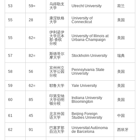
乌得勒支
53
59=
Utrecht University
荷兰
大学
康涅狄格
University of
55
28
美国
大学
Connecticut
伊利诺伊
大学厄本
University of Illinois at
55
62=
美国
那-香槟
Urbana-Champaign
分校
斯德哥尔
57
82=
Stockholm University
瑞典
摩大学
宾州州立
Pennsylvania State
58
56
大学公园
美国
University
分校
59
62=
耶鲁大学
Yale University
美国
印第安纳
Indiana University
60
85
大学伯明
美国
Bloomington
顿分校
北京外国
Beijing Foreign
61
45
中国
语大学
Studies University
巴塞罗那
Universitat Autònoma
62
91
西班牙
自治大学
de Barcelona