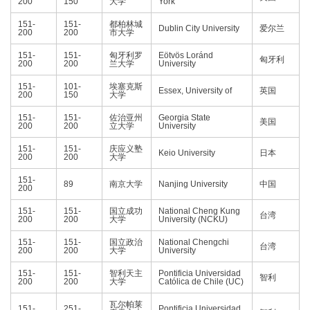
200
150
大学
York
151-
151-
都柏林城
Dublin City University
爱尔兰
200
200
市大学
151-
151-
匈牙利罗
Eötvös Loránd
匈牙利
200
200
兰大学
University
151-
101-
埃塞克斯
Essex, University of
英国
200
150
大学
151-
151-
佐治亚州
Georgia State
美国
200
200
立大学
University
151-
151-
庆应义塾
Keio University
日本
200
200
大学
151-
89
南京大学
Nanjing University
中国
200
151-
151-
国立成功
National Cheng Kung
台湾
200
200
大学
University (NCKU)
151-
151-
国立政治
National Chengchi
台湾
200
200
大学
University
151-
151-
智利天主
Pontificia Universidad
智利
200
200
大学
Católica de Chile (UC)
瓦尔帕莱
151-
251-
Pontificia Universidad