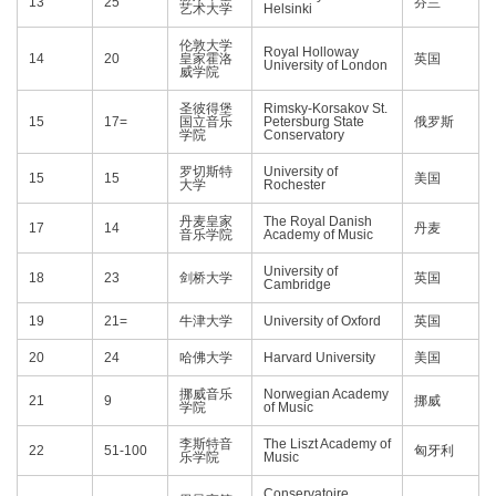
13
25
芬兰
艺术大学
Helsinki
伦敦大学
Royal Holloway
14
20
皇家霍洛
英国
University of London
威学院
圣彼得堡
Rimsky-Korsakov St.
15
17=
国立音乐
Petersburg State
俄罗斯
学院
Conservatory
罗切斯特
University of
15
15
美国
大学
Rochester
丹麦皇家
The Royal Danish
17
14
丹麦
音乐学院
Academy of Music
University of
18
23
剑桥大学
英国
Cambridge
19
21=
牛津大学
University of Oxford
英国
20
24
哈佛大学
Harvard University
美国
挪威音乐
Norwegian Academy
21
9
挪威
学院
of Music
李斯特音
The Liszt Academy of
22
51-100
匈牙利
乐学院
Music
Conservatoire