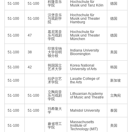
科隆音乐
Hochschule für
51-100
51-100
德国
学院
Musik und Tanz Köln
汉堡音乐
Hochschule für
51-100
51-100
与戏剧学
Musik und Theater
德国
院
Hamburg
慕尼黑音
Hochschule für
51-100
47
乐与戏剧
Musik und Theater
德国
学院
München
印第安纳
Indiana University
51-100
38
大学伯明
美国
Bloomington
顿分校
韩国国立
Korea National
51-100
42
韩国
艺术大学
University of Arts
拉萨尔艺
Lasalle College of
51-100
新加坡
术学院
the Arts
立陶宛音
Lithuanian Academy
51-100
51-100
乐与戏剧
立陶宛
of Music and Theatre
学院
玛希隆大
51-100
51-100
Mahidol University
泰国
学
Massachusetts
麻省理工
51-100
Institute of
美国
学院
Technology (MIT)