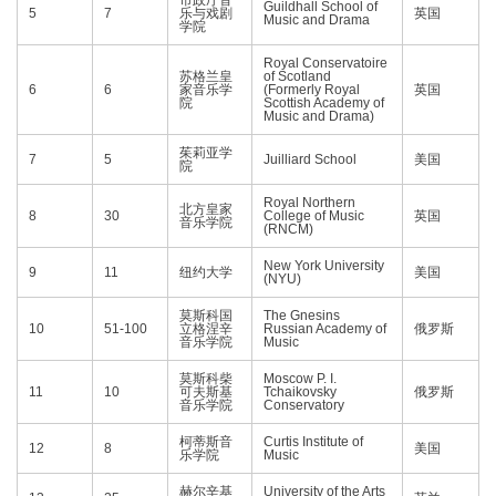
市政厅音
Guildhall School of
5
7
乐与戏剧
英国
Music and Drama
学院
Royal Conservatoire
苏格兰皇
of Scotland
6
6
家音乐学
(Formerly Royal
英国
院
Scottish Academy of
Music and Drama)
茱莉亚学
7
5
Juilliard School
美国
院
Royal Northern
北方皇家
8
30
College of Music
英国
音乐学院
(RNCM)
New York University
9
11
纽约大学
美国
(NYU)
莫斯科国
The Gnesins
10
51-100
立格涅辛
Russian Academy of
俄罗斯
音乐学院
Music
莫斯科柴
Moscow P. I.
11
10
可夫斯基
Tchaikovsky
俄罗斯
音乐学院
Conservatory
柯蒂斯音
Curtis Institute of
12
8
美国
乐学院
Music
赫尔辛基
University of the Arts