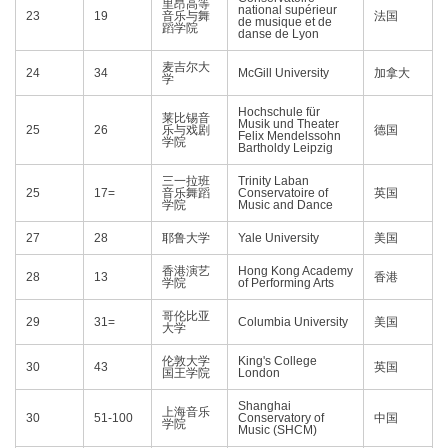
里昂高等
national supérieur
23
19
音乐与舞
法国
de musique et de
蹈学院
danse de Lyon
麦吉尔大
24
34
McGill University
加拿大
学
Hochschule für
莱比锡音
Musik und Theater
25
26
乐与戏剧
德国
Felix Mendelssohn
学院
Bartholdy Leipzig
三一拉班
Trinity Laban
25
17=
音乐舞蹈
Conservatoire of
英国
学院
Music and Dance
27
28
耶鲁大学
Yale University
美国
香港演艺
Hong Kong Academy
28
13
香港
学院
of Performing Arts
哥伦比亚
29
31=
Columbia University
美国
大学
伦敦大学
King's College
30
43
英国
国王学院
London
Shanghai
上海音乐
30
51-100
Conservatory of
中国
学院
Music (SHCM)