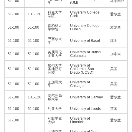
51-100
马来西亚
学
(UM)
科克大学
University College
51-100
101-120
爱尔兰
学院
Cork
都柏林大
University College
51-100
51-100
爱尔兰
学学院
Dublin
巴塞尔大
51-100
51-100
University of Basel
瑞士
学
英属哥伦
University of British
51-100
51-100
加拿大
比亚大学
Columbia
加州大学
University of
51-100
51-100
圣地亚哥
California, San
美国
分校
Diego (UCSD)
芝加哥大
University of
51-100
51-100
美国
学
Chicago
爱尔兰高
51-100
101-120
University of Galway
爱尔兰
威大学
51-100
51-100
利兹大学
University of Leeds
英国
利默里克
University of
51-100
爱尔兰
大学
Limerick
北德克萨
University of North