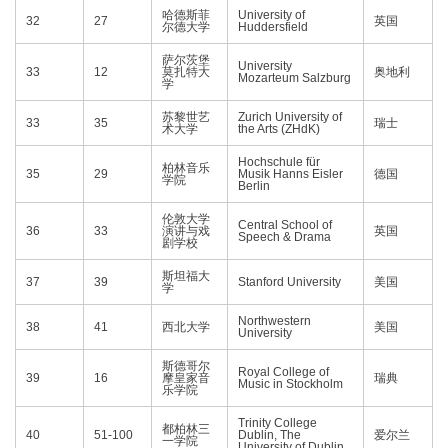
哈德斯菲
University of
32
27
英国
尔德大学
Huddersfield
萨尔茨堡
University
33
12
莫扎特大
奥地利
Mozarteum Salzburg
学
苏黎世艺
Zurich University of
33
35
瑞士
术大学
the Arts (ZHdK)
Hochschule für
柏林音乐
35
29
Musik Hanns Eisler
德国
学院
Berlin
伦敦大学
Central School of
36
33
演讲与戏
英国
Speech & Drama
剧学校
斯坦福大
37
39
Stanford University
美国
学
Northwestern
38
41
西北大学
美国
University
斯德哥尔
Royal College of
39
16
摩皇家音
瑞典
Music in Stockholm
乐学院
Trinity College
都柏林三
40
51-100
Dublin, The
爱尔兰
一学院
University of Dublin