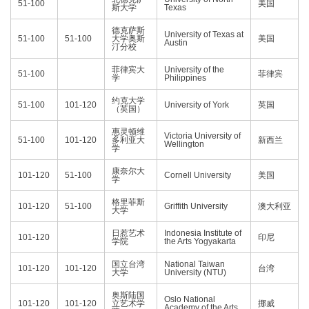
51-100
美国
斯大学
Texas
德克萨斯
University of Texas at
51-100
51-100
大学奥斯
美国
Austin
汀分校
菲律宾大
University of the
51-100
菲律宾
学
Philippines
约克大学
51-100
101-120
University of York
英国
（英国）
惠灵顿维
Victoria University of
51-100
101-120
多利亚大
新西兰
Wellington
学
康奈尔大
101-120
51-100
Cornell University
美国
学
格里菲斯
101-120
51-100
Griffith University
澳大利亚
大学
日惹艺术
Indonesia Institute of
101-120
印尼
学院
the Arts Yogyakarta
国立台湾
National Taiwan
101-120
101-120
台湾
大学
University (NTU)
奥斯陆国
Oslo National
101-120
101-120
立艺术学
挪威
Academy of the Arts