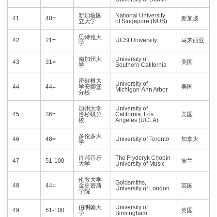
新加坡国
National University
41
48=
新加坡
立大学
of Singapore (NUS)
思特雅大
42
21=
UCSI University
马来西亚
学
南加州大
University of
43
31=
美国
学
Southern California
密歇根大
University of
44
44=
学安娜堡
美国
Michigan-Ann Arbor
分校
加州大学
University of
45
36=
洛杉矶分
California, Los
美国
校
Angeles (UCLA)
多伦多大
46
48=
University of Toronto
加拿大
学
肖邦音乐
The Fryderyk Chopin
47
51-100
波兰
大学
University of Music
伦敦大学
Goldsmiths,
48
44=
金史密斯
英国
University of London
学院
伯明翰大
University of
49
51-100
英国
学
Birmingham