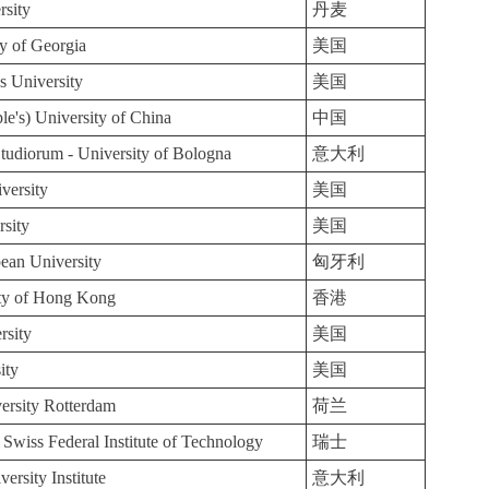
rsity
丹麦
y of Georgia
美国
s University
美国
e's) University of China
中国
tudiorum - University of Bologna
意大利
versity
美国
rsity
美国
ean University
匈牙利
ity of Hong Kong
香港
rsity
美国
ity
美国
ersity Rotterdam
荷兰
Swiss Federal Institute of Technology
瑞士
ersity Institute
意大利