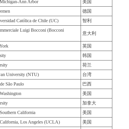
f Michigan-Ann Arbor
美国
Bremen
德国
iversidad Católica de Chile (UC)
智利
ommerciale Luigi Bocconi (Bocconi
意大利
 York
英国
sity
韩国
sity
荷兰
wan University (NTU)
台湾
 de São Paulo
巴西
 Washington
美国
rsity
加拿大
 Southern California
美国
 California, Los Angeles (UCLA)
美国