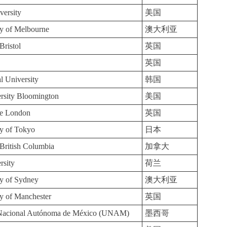
versity
美国
ty of Melbourne
澳大利亚
Bristol
英国
英国
l University
韩国
ersity Bloomington
美国
ge London
英国
ty of Tokyo
日本
 British Columbia
加拿大
rsity
荷兰
ty of Sydney
澳大利亚
y of Manchester
英国
 Nacional Autónoma de México (UNAM)
墨西哥