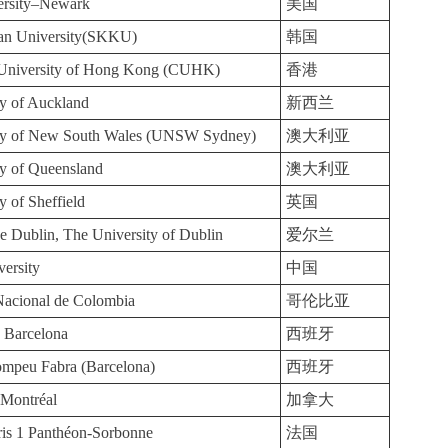
ersity–Newark
美国
n University(SKKU)
韩国
 University of Hong Kong (CUHK)
香港
ty of Auckland
新西兰
ty of New South Wales (UNSW Sydney)
澳大利亚
ty of Queensland
澳大利亚
y of Sheffield
英国
ge Dublin, The University of Dublin
爱尔兰
ersity
中国
Nacional de Colombia
哥伦比亚
e Barcelona
西班牙
ompeu Fabra (Barcelona)
西班牙
e Montréal
加拿大
aris 1 Panthéon-Sorbonne
法国