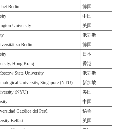
taet Berlin
德国
sity
中国
ngton University
美国
ty
俄罗斯
ersität zu Berlin
德国
sity
日本
ersity, Hong Kong
香港
scow State University
俄罗斯
nological University, Singapore (NTU)
新加坡
iversity (NYU)
美国
sity
中国
iversidad Católica del Perú
秘鲁
rsity Belfast
英国