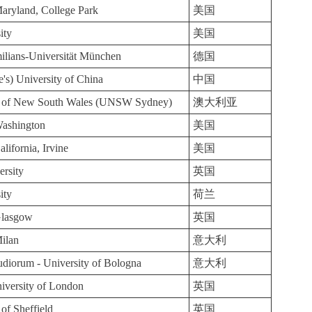
Maryland, College Park
美国
ity
美国
lians-Universität München
德国
's) University of China
中国
y of New South Wales (UNSW Sydney)
澳大利亚
Washington
美国
alifornia, Irvine
美国
ersity
英国
ity
荷兰
Glasgow
英国
Milan
意大利
diorum - University of Bologna
意大利
iversity of London
英国
of Sheffield
英国