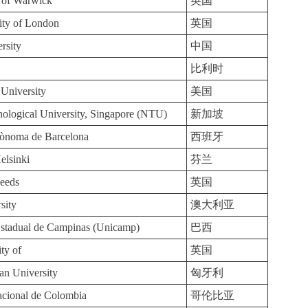
y of Warwick
英国
ity of London
英国
rsity
中国
比利时
University
美国
ological University, Singapore (NTU)
新加坡
tònoma de Barcelona
西班牙
elsinki
芬兰
Leeds
英国
sity
澳大利亚
Estadual de Campinas (Unicamp)
巴西
ty of
英国
an University
匈牙利
acional de Colombia
哥伦比亚