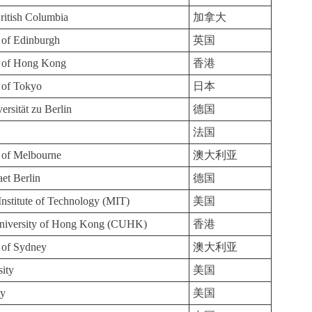
British Columbia
加拿大
 of Edinburgh
英国
y of Hong Kong
香港
 of Tokyo
日本
rsität zu Berlin
德国
法国
 of Melbourne
澳大利亚
aet Berlin
德国
Institute of Technology (MIT)
美国
niversity of Hong Kong (CUHK)
香港
 of Sydney
澳大利亚
sity
美国
ty
美国