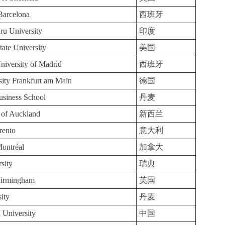
 Barcelona
西班牙
ru University
印度
tate University
美国
iversity of Madrid
西班牙
ity Frankfurt am Main
德国
siness School
丹麦
 of Auckland
新西兰
rento
意大利
Montréal
加拿大
sity
瑞典
Birmingham
英国
ity
丹麦
 University
中国