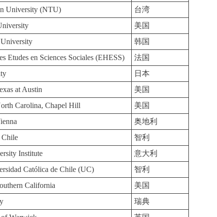
an University (NTU)
台湾
niversity
美国
 University
韩国
es Etudes en Sciences Sociales (EHESS)
法国
ty
日本
exas at Austin
美国
orth Carolina, Chapel Hill
美国
Vienna
奥地利
 Chile
智利
sity Institute
意大利
versidad Católica de Chile (UC)
智利
outhern California
美国
ty
瑞典