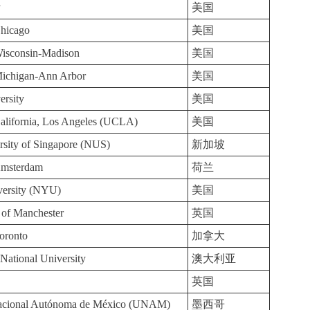
y
美国
Chicago
美国
Wisconsin-Madison
美国
Michigan-Ann Arbor
美国
ersity
美国
California, Los Angeles (UCLA)
美国
rsity of Singapore (NUS)
新加坡
Amsterdam
荷兰
ersity (NYU)
美国
 of Manchester
英国
Toronto
加拿大
 National University
澳大利亚
英国
Nacional Autónoma de México (UNAM)
墨西哥