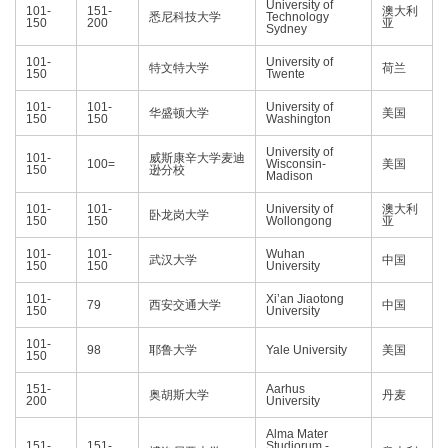
University of
101-
151-
澳大利
悉尼科技大学
Technology
150
200
亚
Sydney
101-
University of
特文特大学
荷兰
150
Twente
101-
101-
University of
华盛顿大学
美国
150
150
Washington
University of
101-
威斯康辛大学麦迪
100=
Wisconsin-
美国
150
逊分校
Madison
101-
101-
University of
澳大利
卧龙岗大学
150
150
Wollongong
亚
101-
101-
Wuhan
武汉大学
中国
150
150
University
101-
Xi’an Jiaotong
79
西安交通大学
中国
150
University
101-
98
耶鲁大学
Yale University
美国
150
151-
Aarhus
奥胡斯大学
丹麦
200
University
Alma Mater
151-
151-
Studiorum -