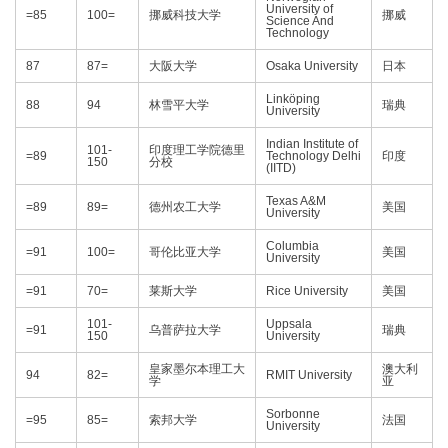
University of
=85
100=
挪威科技大学
挪威
Science And
Technology
87
87=
大阪大学
Osaka University
日本
Linköping
88
94
林雪平大学
瑞典
University
Indian Institute of
101-
印度理工学院德里
=89
Technology Delhi
印度
150
分校
(IITD)
Texas A&M
=89
89=
德州农工大学
美国
University
Columbia
=91
100=
哥伦比亚大学
美国
University
=91
70=
莱斯大学
Rice University
美国
101-
Uppsala
=91
乌普萨拉大学
瑞典
150
University
皇家墨尔本理工大
澳大利
94
82=
RMIT University
学
亚
Sorbonne
=95
85=
索邦大学
法国
University