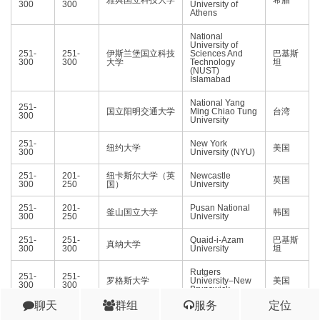
雅典国立科技大学
希腊
300
300
University of
Athens
National
University of
251-
251-
伊斯兰堡国立科技
Sciences And
巴基斯
300
300
大学
Technology
坦
(NUST)
Islamabad
National Yang
251-
国立阳明交通大学
Ming Chiao Tung
台湾
300
University
251-
New York
纽约大学
美国
300
University (NYU)
251-
201-
纽卡斯尔大学（英
Newcastle
英国
300
250
国）
University
251-
201-
Pusan National
釜山国立大学
韩国
300
250
University
251-
251-
Quaid-i-Azam
巴基斯
真纳大学
300
300
University
坦
Rutgers
251-
251-
罗格斯大学
University–New
美国
300
300
Brunswick
聊天
群组
服务
定位
251-
251-
Saint Petersburg
圣彼得堡国立大学
俄罗斯