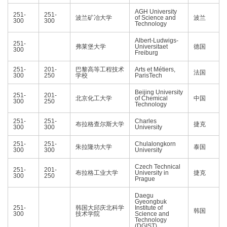
AGH University
251-
251-
波兰矿冶大学
of Science and
波兰
300
300
Technology
Albert-Ludwigs-
251-
弗莱堡大学
Universitaet
德国
300
Freiburg
251-
201-
巴黎高等工程技术
Arts et Métiers,
法国
300
250
学校
ParisTech
Beijing University
251-
201-
北京化工大学
of Chemical
中国
300
250
Technology
251-
251-
Charles
布拉格查尔斯大学
捷克
300
300
University
251-
251-
Chulalongkorn
朱拉隆功大学
泰国
300
300
University
Czech Technical
251-
201-
布拉格工业大学
University in
捷克
300
250
Prague
Daegu
Gyeongbuk
251-
韩国大邱庆北科学
Institute of
韩国
300
技术学院
Science and
Technology
(DGIST)