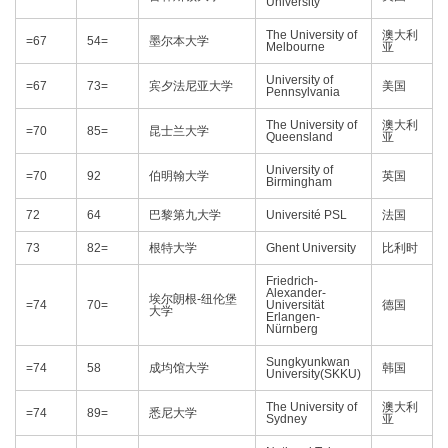
University
The University of
澳大利
=67
54=
墨尔本大学
Melbourne
亚
University of
=67
73=
宾夕法尼亚大学
美国
Pennsylvania
The University of
澳大利
=70
85=
昆士兰大学
Queensland
亚
University of
=70
92
伯明翰大学
英国
Birmingham
72
64
巴黎第九大学
Université PSL
法国
73
82=
根特大学
Ghent University
比利时
Friedrich-
Alexander-
埃尔朗根-纽伦堡
=74
70=
Universität
德国
大学
Erlangen-
Nürnberg
Sungkyunkwan
=74
58
成均馆大学
韩国
University(SKKU)
The University of
澳大利
=74
89=
悉尼大学
Sydney
亚