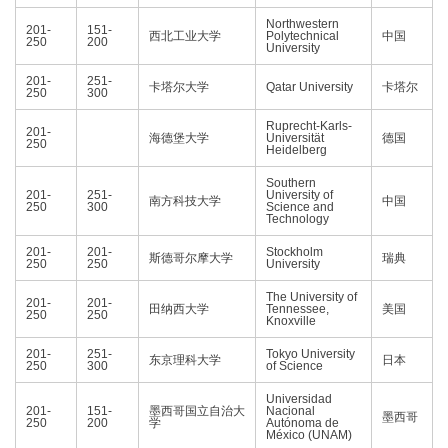
Northwestern
201-
151-
西北工业大学
Polytechnical
中国
250
200
University
201-
251-
卡塔尔大学
Qatar University
卡塔尔
250
300
Ruprecht-Karls-
201-
海德堡大学
Universität
德国
250
Heidelberg
Southern
201-
251-
University of
南方科技大学
中国
250
300
Science and
Technology
201-
201-
Stockholm
斯德哥尔摩大学
瑞典
250
250
University
The University of
201-
201-
田纳西大学
Tennessee,
美国
250
250
Knoxville
201-
251-
Tokyo University
东京理科大学
日本
250
300
of Science
Universidad
201-
151-
墨西哥国立自治大
Nacional
墨西哥
250
200
学
Autónoma de
México (UNAM)