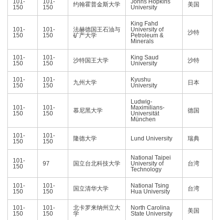
101-
101-
Johns Hopkins
约翰霍普金斯大学
美国
150
150
University
King Fahd
101-
101-
法赫德国王石油与
University of
沙特
150
150
矿产大学
Petroleum &
Minerals
101-
101-
King Saud
沙特国王大学
沙特
150
150
University
101-
101-
Kyushu
九州大学
日本
150
150
University
Ludwig-
101-
101-
Maximilians-
慕尼黑大学
德国
150
150
Universität
München
101-
101-
隆德大学
Lund University
瑞典
150
150
National Taipei
101-
97
国立台北科技大学
University of
台湾
150
Technology
101-
101-
National Tsing
国立清华大学
台湾
150
150
Hua University
101-
101-
北卡罗来纳州立大
North Carolina
美国
150
150
学
State University