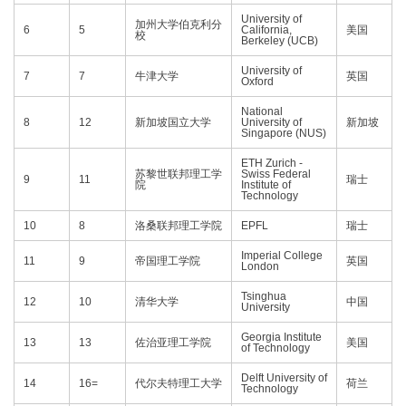
University of
加州大学伯克利分
6
5
California,
美国
校
Berkeley (UCB)
University of
7
7
牛津大学
英国
Oxford
National
8
12
新加坡国立大学
University of
新加坡
Singapore (NUS)
ETH Zurich -
苏黎世联邦理工学
Swiss Federal
9
11
瑞士
院
Institute of
Technology
10
8
洛桑联邦理工学院
EPFL
瑞士
Imperial College
11
9
帝国理工学院
英国
London
Tsinghua
12
10
清华大学
中国
University
Georgia Institute
13
13
佐治亚理工学院
美国
of Technology
Delft University of
14
16=
代尔夫特理工大学
荷兰
Technology