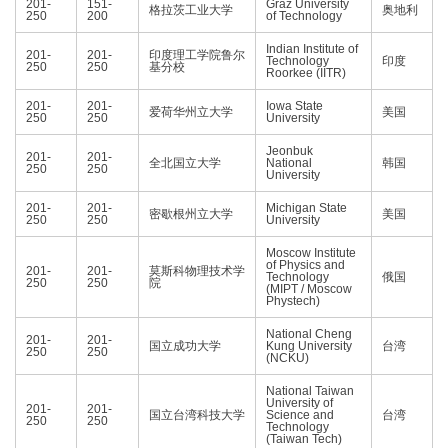
201-
151-
Graz University
格拉茨工业大学
奥地利
250
200
of Technology
Indian Institute of
201-
201-
印度理工学院鲁尔
Technology
印度
250
250
基分校
Roorkee (IITR)
201-
201-
Iowa State
爱荷华州立大学
美国
250
250
University
Jeonbuk
201-
201-
全北国立大学
National
韩国
250
250
University
201-
201-
Michigan State
密歇根州立大学
美国
250
250
University
Moscow Institute
of Physics and
201-
201-
莫斯科物理技术学
Technology
俄国
250
250
院
(MIPT / Moscow
Phystech)
National Cheng
201-
201-
国立成功大学
Kung University
台湾
250
250
(NCKU)
National Taiwan
University of
201-
201-
国立台湾科技大学
Science and
台湾
250
250
Technology
(Taiwan Tech)