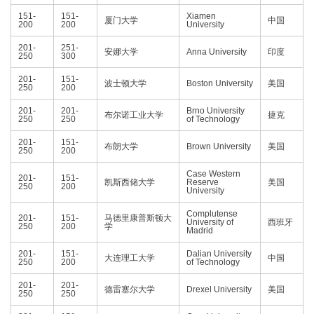
151-
151-
Xiamen
厦门大学
中国
200
200
University
201-
251-
安娜大学
Anna University
印度
250
300
201-
151-
波士顿大学
Boston University
美国
250
200
201-
201-
Brno University
布尔诺工业大学
捷克
250
250
of Technology
201-
151-
布朗大学
Brown University
美国
250
200
Case Western
201-
151-
凯斯西储大学
Reserve
美国
250
200
University
Complutense
201-
151-
马德里康普斯顿大
University of
西班牙
250
200
学
Madrid
201-
151-
Dalian University
大连理工大学
中国
250
200
of Technology
201-
201-
德雷塞尔大学
Drexel University
美国
250
250