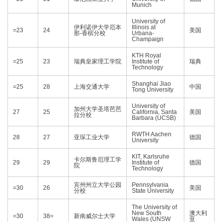
Munich
University of
伊利诺伊大学厄本
Illinois at
=23
24
美国
那-香槟分校
Urbana-
Champaign
KTH Royal
=25
23
瑞典皇家理工学院
Institute of
瑞典
Technology
Shanghai Jiao
=25
28
上海交通大学
中国
Tong University
University of
加州大学圣塔芭芭
27
25
California, Santa
美国
拉分校
Barbara (UCSB)
RWTH Aachen
28
27
亚琛工业大学
德国
University
KIT, Karlsruhe
卡尔斯鲁厄理工学
29
29
Institute of
德国
院
Technology
宾州州立大学公园
Pennsylvania
=30
26
美国
分校
State University
The University of
New South
澳大利
=30
38=
新南威尔士大学
Wales (UNSW
亚