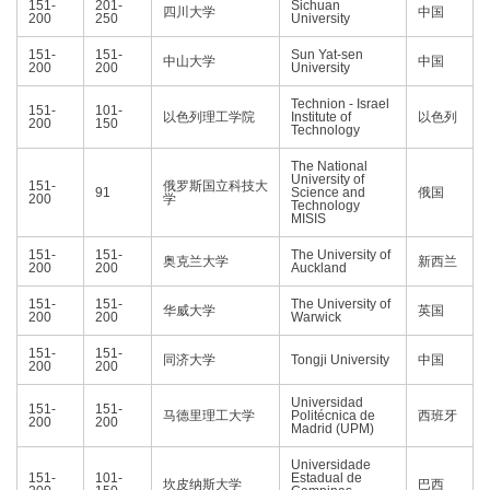
151-
201-
Sichuan
四川大学
中国
200
250
University
151-
151-
Sun Yat-sen
中山大学
中国
200
200
University
Technion - Israel
151-
101-
以色列理工学院
Institute of
以色列
200
150
Technology
The National
University of
151-
俄罗斯国立科技大
91
Science and
俄国
200
学
Technology
MISIS
151-
151-
The University of
奥克兰大学
新西兰
200
200
Auckland
151-
151-
The University of
华威大学
英国
200
200
Warwick
151-
151-
同济大学
Tongji University
中国
200
200
Universidad
151-
151-
马德里理工大学
Politécnica de
西班牙
200
200
Madrid (UPM)
Universidade
151-
101-
Estadual de
坎皮纳斯大学
巴西