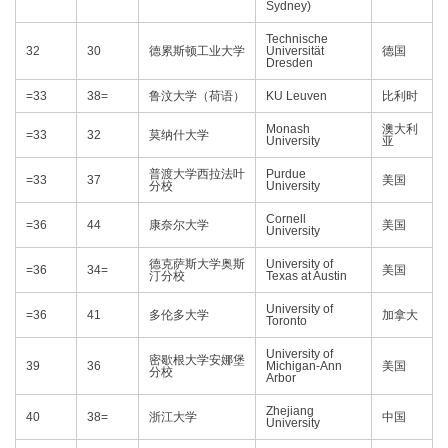
Sydney)
Technische
32
30
德累斯顿工业大学
Universität
德国
Dresden
=33
38=
鲁汶大学（荷语）
KU Leuven
比利时
Monash
澳大利
=33
32
莫纳什大学
University
亚
普渡大学西拉法叶
Purdue
=33
37
美国
分校
University
Cornell
=36
44
康奈尔大学
美国
University
德克萨斯大学奥斯
University of
=36
34=
美国
汀分校
Texas at Austin
University of
=36
41
多伦多大学
加拿大
Toronto
University of
密歇根大学安娜堡
39
36
Michigan-Ann
美国
分校
Arbor
Zhejiang
40
38=
浙江大学
中国
University