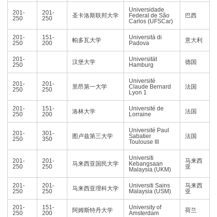
Universidade
201-
201-
圣卡洛斯联邦大学
Federal de São
巴西
250
250
Carlos (UFSCar)
201-
151-
Università di
帕多瓦大学
意大利
250
200
Padova
201-
Universität
汉堡大学
德国
250
Hamburg
Université
201-
201-
里昂第一大学
Claude Bernard
法国
250
250
Lyon 1
201-
151-
Université de
洛林大学
法国
250
200
Lorraine
Université Paul
201-
301-
图卢兹第三大学
Sabatier
法国
250
350
Toulouse III
Universiti
201-
201-
马来西
马来西亚国民大学
Kebangsaan
250
250
亚
Malaysia (UKM)
201-
201-
Universiti Sains
马来西
马来西亚理科大学
250
250
Malaysia (USM)
亚
201-
151-
University of
阿姆斯特丹大学
荷兰
250
200
Amsterdam