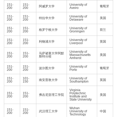
151-
151-
University of
阿威罗大学
葡萄牙
200
200
Aveiro
151-
151-
University of
特拉华大学
美国
200
200
Delaware
151-
151-
University of
格罗宁根大学
荷兰
200
200
Groningen
151-
151-
University of
利物浦大学
英国
200
200
Liverpool
University of
151-
151-
马萨诸塞大学阿默
Massachusetts
美国
200
200
斯特分校
Amherst
151-
151-
University of
波尔图大学
葡萄牙
200
200
Porto
151-
101-
University of
南安普敦大学
英国
200
150
Southampton
Virginia
151-
151-
Polytechnic
弗吉尼亚理工学院
美国
200
200
Institute and
State University
Wuhan
151-
151-
武汉理工大学
University of
中国
200
200
Technology