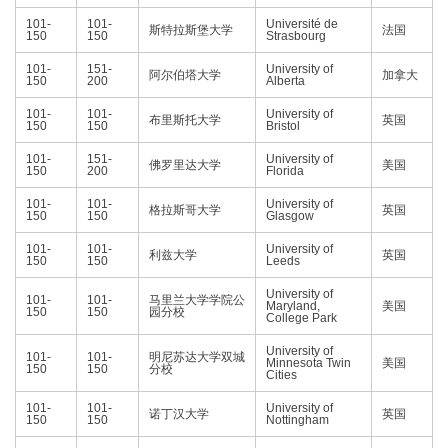
101-
101-
Université de
斯特拉斯堡大学
法国
150
150
Strasbourg
101-
151-
University of
阿尔伯塔大学
加拿大
150
200
Alberta
101-
101-
University of
布里斯托大学
英国
150
150
Bristol
101-
151-
University of
佛罗里达大学
美国
150
200
Florida
101-
101-
University of
格拉斯哥大学
英国
150
150
Glasgow
101-
101-
University of
利兹大学
英国
150
150
Leeds
University of
101-
101-
马里兰大学学院公
Maryland,
美国
150
150
园分校
College Park
University of
101-
101-
明尼苏达大学双城
Minnesota Twin
美国
150
150
分校
Cities
101-
101-
University of
诺丁汉大学
英国
150
150
Nottingham