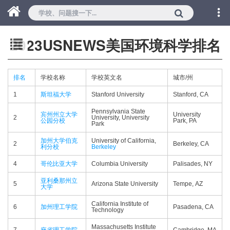
2023USNEWS美国环境科学排名
排名
学校名称
学校英文名
城市/州
1
斯坦福大学
Stanford University
Stanford, CA
Pennsylvania State
宾州州立大学
University
2
University, University
公园分校
Park, PA
Park
加州大学伯克
University of California,
2
Berkeley, CA
利分校
Berkeley
4
哥伦比亚大学
Columbia University
Palisades, NY
亚利桑那州立
5
Arizona State University
Tempe, AZ
大学
California Institute of
6
加州理工学院
Pasadena, CA
Technology
Massachusetts Institute