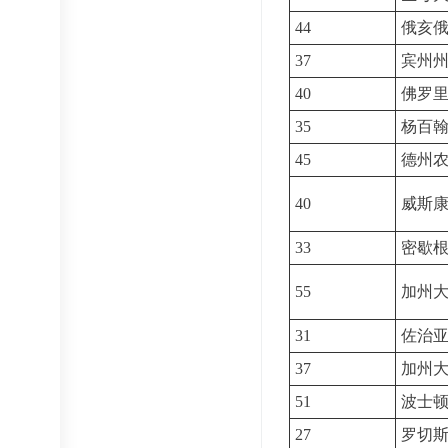
44
俄亥
37
宾州
40
佛罗
35
杨百
45
德州
40
威斯
33
密歇
55
加州
31
佐治
37
加州
51
波士
27
罗切