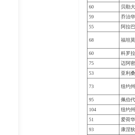
60
贝勒
59
乔治
55
阿拉
68
福坦
60
科罗
75
迈阿
53
亚利
73
纽约
95
佩伯
104
纽约
51
爱荷
93
康涅