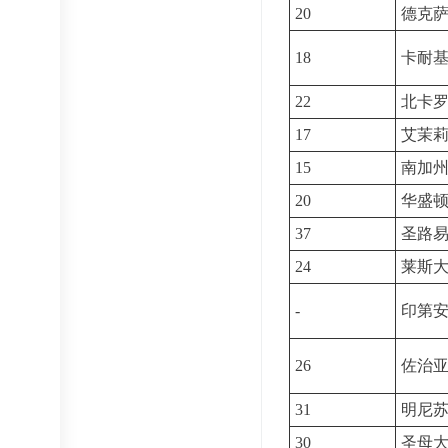
20
德克
18
卡耐
22
北卡
17
艾茉
15
南加
20
华盛
37
圣路
24
莱斯
-
印第
26
佐治
31
明尼
30
圣母