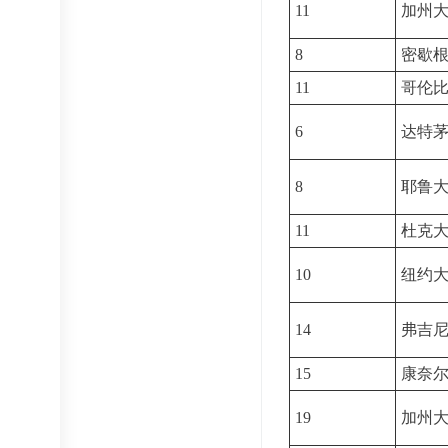
11
加州
8
密歇
11
哥伦
6
达特
8
耶鲁
11
杜克
10
纽约
14
弗吉
15
康奈
19
加州