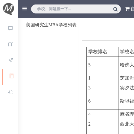
美国研究生MBA学校列表
学校排名
学校
5
哈佛
1
芝加
3
宾夕
6
斯坦
4
麻省
2
西北