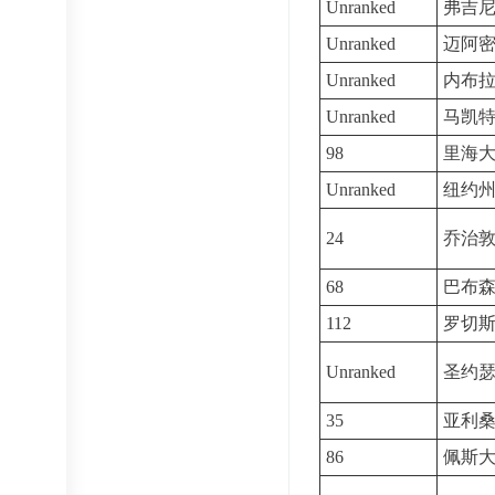
Unranked
弗吉
Unranked
迈阿
Unranked
内布
Unranked
马凯
98
里海
Unranked
纽约
24
乔治
68
巴布
112
罗切
Unranked
圣约
35
亚利
86
佩斯