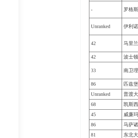
-
罗格
Unranked
伊利诺
42
马里
42
波士
33
南卫
86
匹兹
Unranked
普渡
68
凯斯
45
威廉
86
马萨
81
东北