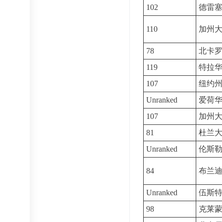
102
德雷
110
加州
78
北卡
119
特拉
107
纽约
Unranked
爱荷
107
加州
81
杜兰
Unranked
伦斯
84
布兰
Unranked
伍斯
98
克莱