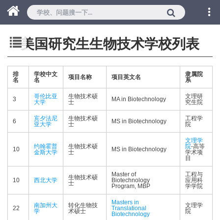
美国研究生生物技术学校列表
排
学校中文
隶属院
项目名称
项目英文名
名
名
系
哥伦比亚
生物技术硕
文理研
3
MA in Biotechnology
大学
士
究生院
宾夕法尼
生物技术硕
工程学
6
MS in Biotechnology
亚大学
士
院
文理学
约翰霍普
生物技术硕
院
-高等
10
MS in Biotechnology
金斯大学
士
学术项
目
Master of
工程与
生物技术硕
10
西北大学
Biotechnology
应用科
士
Program, MBP
学学院
Masters in
南加州大
转化生物技
文理学
22
Translational
学
术硕士
院
Biotechnology