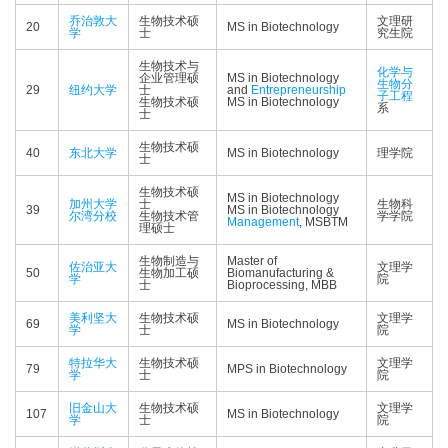
乔治敦大
生物技术硕
文理研
20
MS in Biotechnology
学
士
究生院
生物技术与
化学与
企业管理硕
MS in Biotechnology
生物分
29
纽约大学
士
and
Entrepreneurship
子工程
生物技术硕
MS in Biotechnology
系
士
生物技术硕
40
东北大学
MS in Biotechnology
理学院
士
生物技术硕
MS in Biotechnology
加州大学
士
生物科
39
MS in Biotechnology
尔湾分校
生物技术管
学学院
Management
, MSBTM
理硕士
生物制造与
Master of
佐治亚大
文理学
50
生物加工硕
Biomanufacturing &
学
院
士
Bioprocessing, MBB
美利坚大
生物技术硕
文理学
69
MS in Biotechnology
学
士
院
特拉华大
生物技术硕
文理学
79
MPS in Biotechnology
学
士
院
旧金山大
生物技术硕
文理学
107
MS in Biotechnology
学
士
院