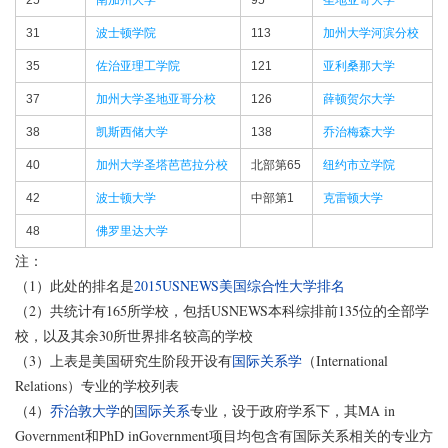
25
南加州大学
95
圣地亚哥大学
31
波士顿学院
113
加州大学河滨分校
35
佐治亚理工学院
121
亚利桑那大学
37
加州大学圣地亚哥分校
126
薛顿贺尔大学
38
凯斯西储大学
138
乔治梅森大学
40
加州大学圣塔芭芭拉分校
北部第65
纽约市立学院
42
波士顿大学
中部第1
克雷顿大学
48
佛罗里达大学
注：
（1）此处的排名是
2015USNEWS美国综合性大学排名
（2）共统计有165所学校，包括USNEWS本科综排前135位的全部学
校，以及其余30所世界排名较高的学校
（3）上表是美国研究生阶段开设有
国际关系学
（International
Relations）专业的学校列表
（4）
乔治敦大学
的
国际关系
专业，设于政府学系下，其MA in
Government和PhD inGovernment项目均包含有国际关系相关的专业方