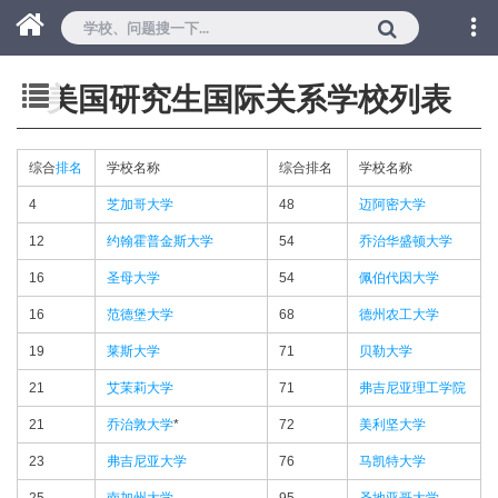
美国研究生国际关系学校列表
综合
排名
学校名称
综合排名
学校名称
4
芝加哥大学
48
迈阿密大学
12
约翰霍普金斯大学
54
乔治华盛顿大学
16
圣母大学
54
佩伯代因大学
16
范德堡大学
68
德州农工大学
19
莱斯大学
71
贝勒大学
21
艾茉莉大学
71
弗吉尼亚理工学院
21
乔治敦大学
*
72
美利坚大学
23
弗吉尼亚大学
76
马凯特大学