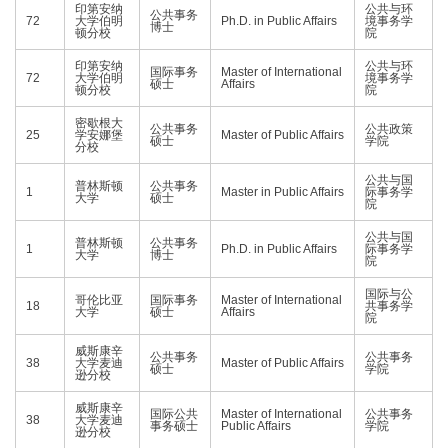
印第安纳
公共与环
公共事务
72
大学伯明
Ph.D. in Public Affairs
境事务学
博士
顿分校
院
印第安纳
公共与环
国际事务
Master of International
72
大学伯明
境事务学
硕士
Affairs
顿分校
院
密歇根大
公共事务
公共政策
25
学安娜堡
Master of Public Affairs
硕士
学院
分校
公共与国
普林斯顿
公共事务
1
Master in Public Affairs
际事务学
大学
硕士
院
公共与国
普林斯顿
公共事务
1
Ph.D. in Public Affairs
际事务学
大学
博士
院
国际与公
哥伦比亚
国际事务
Master of International
18
共事务学
大学
硕士
Affairs
院
威斯康辛
公共事务
公共事务
38
大学麦迪
Master of Public Affairs
硕士
学院
逊分校
威斯康辛
国际公共
Master of International
公共事务
38
大学麦迪
事务硕士
Public Affairs
学院
逊分校