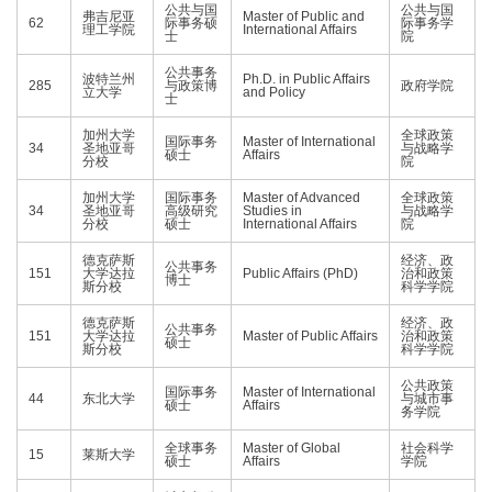
公共与国
公共与国
弗吉尼亚
Master of Public and
62
际事务硕
际事务学
理工学院
International Affairs
士
院
公共事务
波特兰州
Ph.D. in Public Affairs
285
与政策博
政府学院
立大学
and Policy
士
加州大学
全球政策
国际事务
Master of International
34
圣地亚哥
与战略学
硕士
Affairs
分校
院
加州大学
国际事务
Master of Advanced
全球政策
34
圣地亚哥
高级研究
Studies in
与战略学
分校
硕士
International Affairs
院
德克萨斯
经济、政
公共事务
151
大学达拉
Public Affairs (PhD)
治和政策
博士
斯分校
科学学院
德克萨斯
经济、政
公共事务
151
大学达拉
Master of Public Affairs
治和政策
硕士
斯分校
科学学院
公共政策
国际事务
Master of International
44
东北大学
与城市事
硕士
Affairs
务学院
全球事务
Master of Global
社会科学
15
莱斯大学
硕士
Affairs
学院