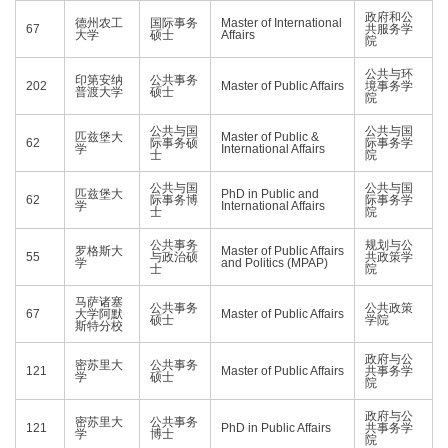
政府和公
德州农工
国际事务
Master of International
67
共服务学
大学
硕士
Affairs
院
公共与环
印第安纳
公共事务
202
Master of Public Affairs
境事务学
普渡大学
硕士
院
公共与国
公共与国
匹兹堡大
Master of Public &
62
际事务硕
际事务学
学
International Affairs
士
院
公共与国
公共与国
匹兹堡大
PhD in Public and
62
际事务博
际事务学
学
International Affairs
士
院
公共事务
规划与公
罗格斯大
Master of Public Affairs
55
与政治硕
共政策学
学
and Politics (MPAP)
士
院
马萨诸塞
公共事务
公共政策
67
大学阿默
Master of Public Affairs
硕士
学院
斯特分校
政府与公
密苏里大
公共事务
121
Master of Public Affairs
共事务学
学
硕士
院
政府与公
密苏里大
公共事务
121
PhD in Public Affairs
共事务学
学
博士
院