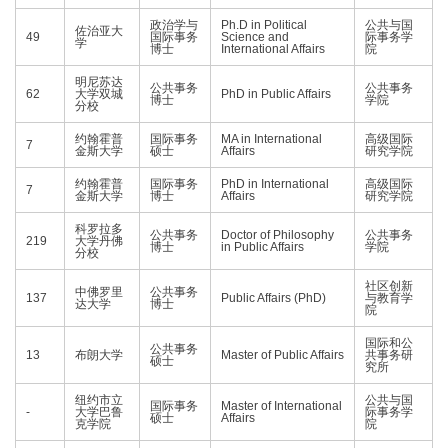
政治学与
Ph.D in Political
公共与国
佐治亚大
49
国际事务
Science and
际事务学
学
博士
International Affairs
院
明尼苏达
公共事务
公共事务
62
大学双城
PhD in Public Affairs
博士
学院
分校
约翰霍普
国际事务
MA in International
高级国际
7
金斯大学
硕士
Affairs
研究学院
约翰霍普
国际事务
PhD in International
高级国际
7
金斯大学
博士
Affairs
研究学院
科罗拉多
公共事务
Doctor of Philosophy
公共事务
219
大学丹佛
博士
in Public Affairs
学院
分校
社区创新
中佛罗里
公共事务
137
Public Affairs (PhD)
与教育学
达大学
博士
院
国际和公
公共事务
13
布朗大学
Master of Public Affairs
共事务研
硕士
究所
纽约市立
公共与国
国际事务
Master of International
-
大学巴鲁
际事务学
硕士
Affairs
克学院
院