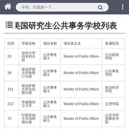
美国研究生公共事务学校列表
综排
学校名称
项目名称
项目英文名
隶属院系
加州大学
公共事务
公共政策
20
伯克利分
Master of Public Affairs
硕士
学院
校
德克萨斯
公共事务
公共事务
38
大学奥斯
Master of Public Affairs
硕士
学院
汀分校
德克萨斯
公共事务
政治经济
151
大学达拉
Master of Public Affairs
硕士
学院
斯分校
华盛顿州
公共事务
212
Master of Public Affairs
文理学院
立大学
硕士
印第安纳
公共与环
公共事务
72
大学伯明
Master of Public Affairs
境事务学
硕士
顿分校
院