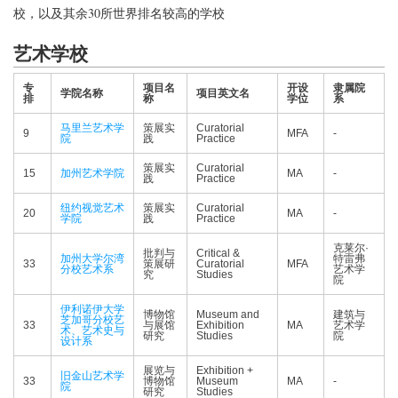
校，以及其余30所世界排名较高的学校
艺术学校
专
项目名
开设
隶属院
学院名称
项目英文名
排
称
学位
系
马里兰艺术学
策展实
Curatorial
9
MFA
-
院
践
Practice
策展实
Curatorial
15
加州艺术学院
MA
-
践
Practice
纽约视觉艺术
策展实
Curatorial
20
MA
-
学院
践
Practice
克莱尔·
批判与
Critical &
加州大学尔湾
特雷弗
33
策展研
Curatorial
MFA
分校艺术系
艺术学
究
Studies
院
伊利诺伊大学
博物馆
Museum and
建筑与
芝加哥分校艺
33
与展馆
Exhibition
MA
艺术学
术、艺术史与
研究
Studies
院
设计系
展览与
Exhibition +
旧金山艺术学
33
博物馆
Museum
MA
-
院
研究
Studies