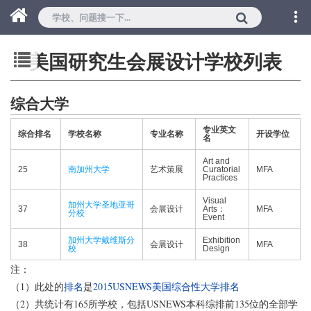
美国研究生会展设计学校列表
综合大学
专业英文
综合排名
学校名称
专业名称
开设学位
名
Art and
25
南加州大学
艺术策展
Curatorial
MFA
Practices
Visual
加州大学圣地亚哥
37
会展设计
Arts：
MFA
分校
Event
加州大学戴维斯分
Exhibition
38
会展设计
MFA
校
Design
注：
（1）此处的
排名
是
2015USNEWS美国综合性大学排名
（2）共统计有165所学校，包括USNEWS本科综排前135位的全部学