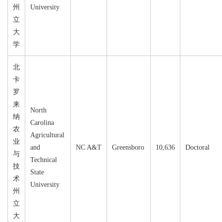
州
University
立
大
学
北
卡
罗
来
North
纳
Carolina
农
Agricultural
业
and
NC A&T
Greensboro
10,636
Doctoral
与
Technical
技
State
术
University
州
立
大