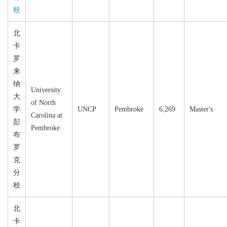
校
北
卡
罗
来
纳
University
大
of North
学
UNCP
Pembroke
6,269
Master's
Carolina at
彭
Pembroke
布
罗
克
分
校
北
卡