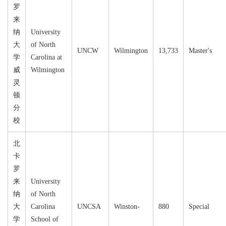
罗
来
纳
University
大
of North
UNCW
Wilmington
13,733
Master's
学
Carolina at
威
Wilmington
灵
顿
分
校
北
卡
罗
来
University
纳
of North
大
Carolina
UNCSA
Winston-
880
Special
学
School of