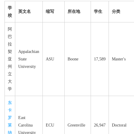
学
英文名
缩写
所在地
学生
分类
校
阿
巴
拉
契
Appalachian
亚
State
ASU
Boone
17,589
Master's
州
University
立
大
学
东
卡
罗
East
莱
Carolina
ECU
Greenville
26,947
Doctoral
纳
University