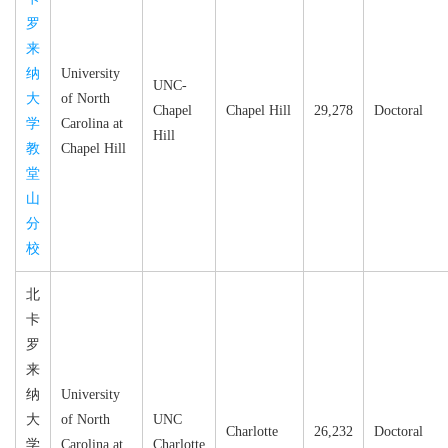
罗
来
纳
University
UNC-
大
of North
Chapel
Chapel Hill
29,278
Doctoral
学
Carolina at
Hill
教
Chapel Hill
堂
山
分
校
北
卡
罗
来
纳
University
大
of North
UNC
Charlotte
26,232
Doctoral
学
Carolina at
Charlotte