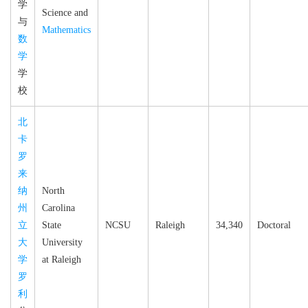
学
Science and
与
Mathematics
数
学
学
校
北
卡
罗
来
纳
North
州
Carolina
立
State
NCSU
Raleigh
34,340
Doctoral
大
University
学
at Raleigh
罗
利