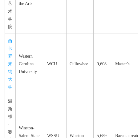
艺
the Arts
术
学
院
西
卡
罗
Western
来
Carolina
WCU
Cullowhee
9,608
Master's
纳
University
大
学
温
斯
顿
·
Winston-
赛
Salem State
WSSU
Winston
5,689
Baccalaureat