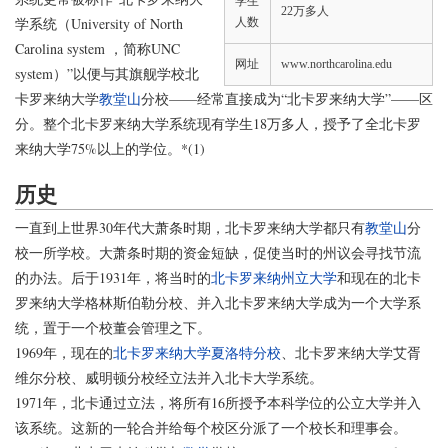
学生
22万多人
学系统（University of North
人数
Carolina system ，简称UNC
网址
www.northcarolina.edu
system）”以便与其旗舰学校北
卡罗来纳大学
教堂山
分校——经常直接成为“北卡罗来纳大学”——区
分。整个北卡罗来纳大学系统现有学生18万多人，授予了全北卡罗
来纳大学75%以上的学位。*(1)
历史
一直到上世界30年代大萧条时期，北卡罗来纳大学都只有
教堂山
分
校一所学校。大萧条时期的资金短缺，促使当时的州议会寻找节流
的办法。后于1931年，将当时的
北卡罗来纳州立大学
和现在的北卡
罗来纳大学格林斯伯勒分校、并入北卡罗来纳大学成为一个大学系
统，置于一个校董会管理之下。
1969年，现在的
北卡罗来纳大学夏洛特分校
、北卡罗来纳大学艾胥
维尔分校、威明顿分校经立法并入北卡大学系统。
1971年，北卡通过立法，将所有16所授予本科学位的公立大学并入
该系统。这新的一轮合并给每个校区分派了一个校长和理事会。