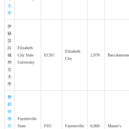
大
学
伊
丽
莎
白
Elizabeth
Elizabeth
城
City State
ECSU
2,878
Baccalaureat
City
州
University
立
大
学
费
耶
特
维
Fayetteville
尔
State
FSU
Fayetteville
6,060
Master's