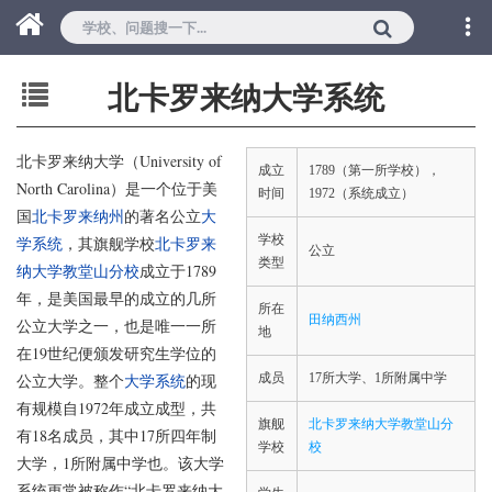
北卡罗来纳大学系统
北卡罗来纳大学（University of
成立
1789（第一所学校），
North Carolina）是一个位于美
时间
1972（系统成立）
国
北卡罗来纳州
的著名公立
大
学校
学系统
，其旗舰学校
北卡罗来
公立
类型
纳大学教堂山分校
成立于1789
年，是美国最早的成立的几所
所在
田纳西州
公立大学之一，也是唯一一所
地
在19世纪便颁发研究生学位的
公立大学。整个
大学系统
的现
成员
17所大学、1所附属中学
有规模自1972年成立成型，共
旗舰
北卡罗来纳大学教堂山分
有18名成员，其中17所四年制
学校
校
大学，1所附属中学也。该大学
系统更常被称作“北卡罗来纳大