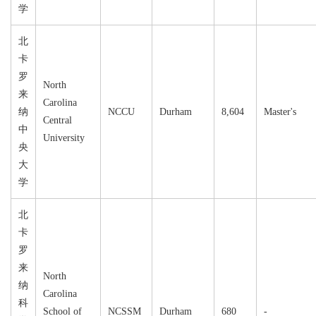
学
北
卡
罗
North
来
Carolina
纳
NCCU
Durham
8,604
Master's
Central
中
University
央
大
学
北
卡
罗
来
North
纳
Carolina
科
School of
NCSSM
Durham
680
-