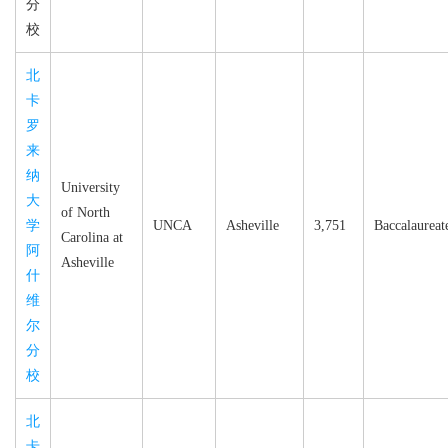
分
校
北
卡
罗
来
纳
University
大
of North
学
UNCA
Asheville
3,751
Baccalaureat
Carolina at
阿
Asheville
什
维
尔
分
校
北
卡